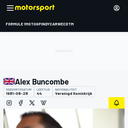
FORMULE 1
MOTOGP
INDYCAR
WEC
DTM
Alex Buncombe
GEBOORTEDATUM
LEEFTIJD
NATIONALITEIT
1981-08-28
44
Verenigd Koninkrijk