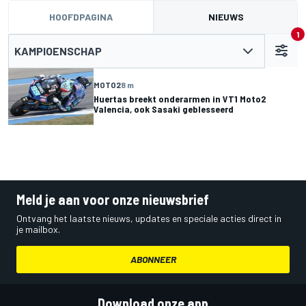
HOOFDPAGINA
NIEUWS
1
KAMPIOENSCHAP
MOTO2
8 m
Huertas breekt onderarmen in VT1 Moto2
Valencia, ook Sasaki geblesseerd
Meld je aan voor onze nieuwsbrief
Ontvang het laatste nieuws, updates en speciale acties direct in
je mailbox.
ABONNEER
Download onze app