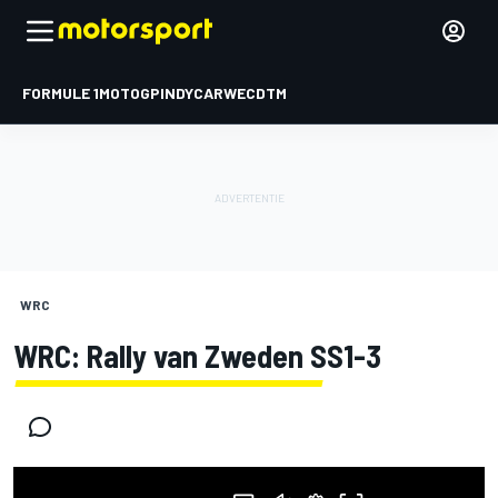
FORMULE 1
MOTOGP
INDYCAR
WEC
DTM
WRC
WRC: Rally van Zweden SS1-3