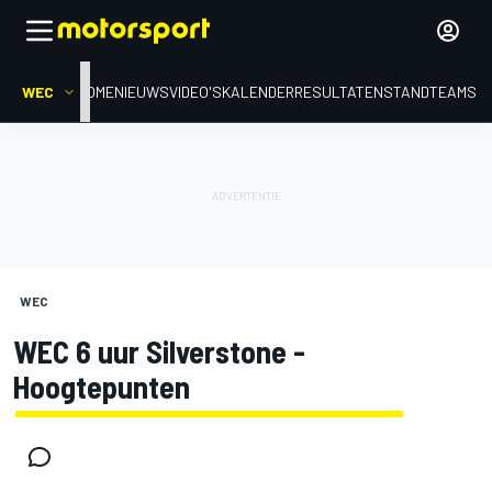
WEC
HOME
NIEUWS
VIDEO'S
KALENDER
RESULTATEN
STAND
TEAMS
WEC
WEC 6 uur Silverstone -
Hoogtepunten