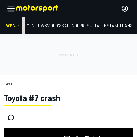
WEC
HOME
NIEUWS
VIDEO'S
KALENDER
RESULTATEN
STAND
TEAMS
WEC
Toyota #7 crash