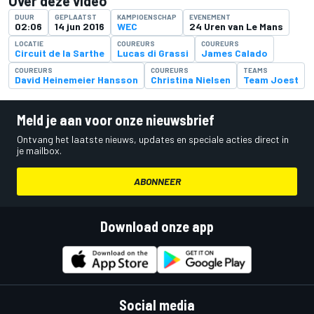
Over deze video
DUUR
GEPLAATST
KAMPIOENSCHAP
EVENEMENT
02:06
14 jun 2016
WEC
24 Uren van Le Mans
LOCATIE
COUREURS
COUREURS
Circuit de la Sarthe
Lucas di Grassi
James Calado
COUREURS
COUREURS
TEAMS
David Heinemeier Hansson
Christina Nielsen
Team Joest
Meld je aan voor onze nieuwsbrief
Ontvang het laatste nieuws, updates en speciale acties direct in
je mailbox.
ABONNEER
Download onze app
Social media