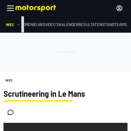
WEC
HOME
NIEUWS
VIDEO'S
KALENDER
RESULTATEN
STAND
TEAMS
WEC
Scrutineering in Le Mans