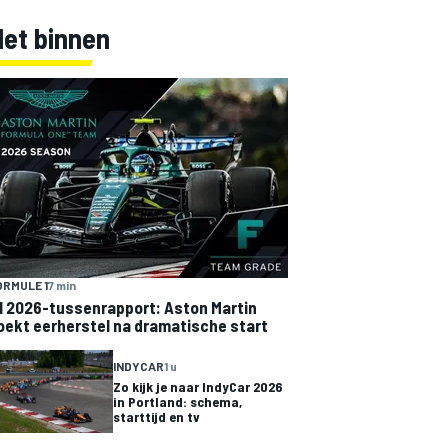
Net binnen
ORMULE 1
7 min
1 2026-tussenrapport: Aston Martin
oekt eerherstel na dramatische start
INDYCAR
1 u
Zo kijk je naar IndyCar 2026
in Portland: schema,
starttijd en tv