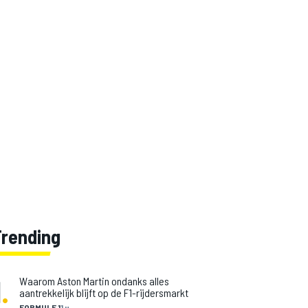
Trending
1
.
Waarom Aston Martin ondanks alles
aantrekkelijk blijft op de F1-rijdersmarkt
FORMULE 1
1 u