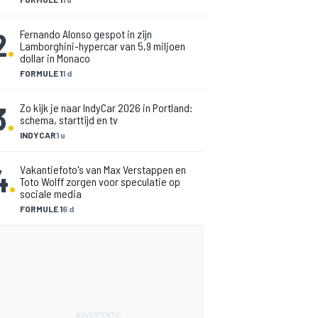
2
.
Fernando Alonso gespot in zijn
Lamborghini-hypercar van 5,9 miljoen
dollar in Monaco
FORMULE 1
1 d
3
.
Zo kijk je naar IndyCar 2026 in Portland:
schema, starttijd en tv
INDYCAR
1 u
4
.
Vakantiefoto's van Max Verstappen en
Toto Wolff zorgen voor speculatie op
sociale media
FORMULE 1
6 d