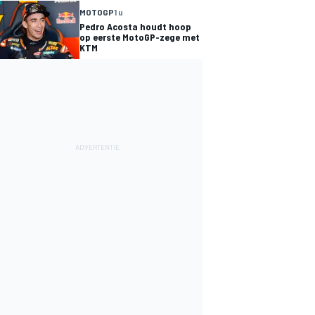
MOTOGP
1 u
Pedro Acosta houdt hoop
op eerste MotoGP-zege met
KTM