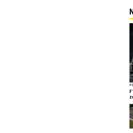
F
F
z