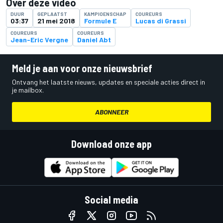
Over deze video
DUUR
GEPLAATST
KAMPIOENSCHAP
COUREURS
03:37
21 mei 2018
Formule E
Lucas di Grassi
COUREURS
COUREURS
Jean-Eric Vergne
Daniel Abt
Meld je aan voor onze nieuwsbrief
Ontvang het laatste nieuws, updates en speciale acties direct in
je mailbox.
ABONNEER
Download onze app
Social media