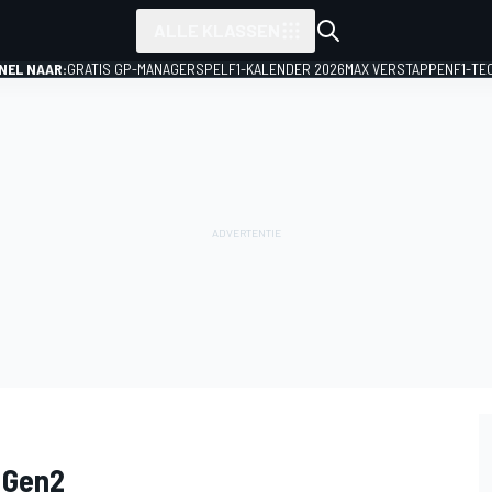
ALLE KLASSEN
NEL NAAR:
GRATIS GP-MANAGERSPEL
F1-KALENDER 2026
MAX VERSTAPPEN
F1-TE
 Gen2