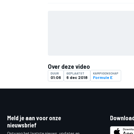
Over deze video
DUUR
GEPLAATST
KAMPIOENSCHAP
01:06
6 dec 2018
Formule E
Meld je aan voor onze
Download
nieuwsbrief
Ontvang het laatste nieuws, updates en