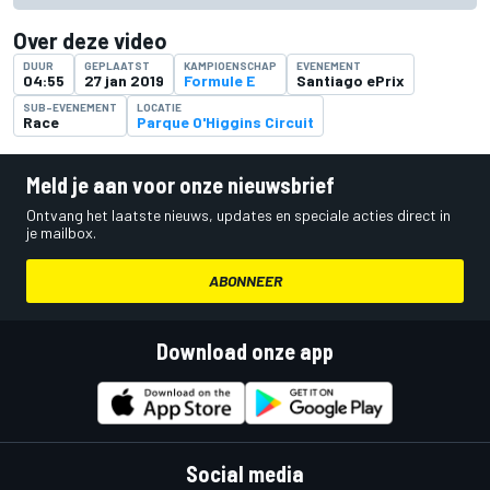
Over deze video
DUUR
GEPLAATST
KAMPIOENSCHAP
EVENEMENT
04:55
27 jan 2019
Formule E
Santiago ePrix
SUB-EVENEMENT
LOCATIE
Race
Parque O'Higgins Circuit
Meld je aan voor onze nieuwsbrief
Ontvang het laatste nieuws, updates en speciale acties direct in
je mailbox.
ABONNEER
Download onze app
Social media