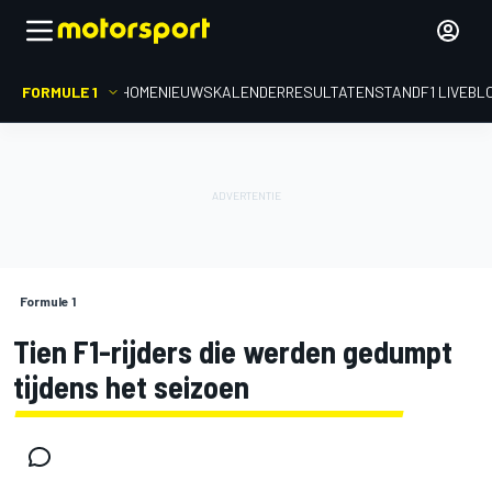
FORMULE 1
HOME
NIEUWS
KALENDER
RESULTATEN
STAND
F1 LIVEBL
Formule 1
Tien F1-rijders die werden gedumpt
tijdens het seizoen