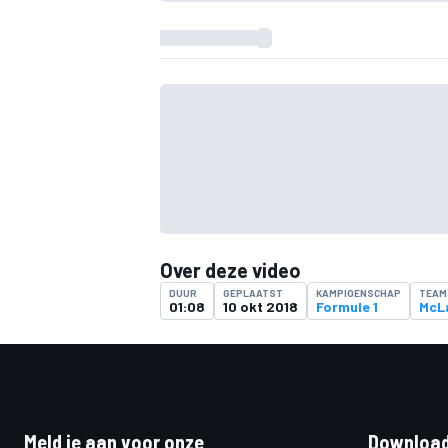
Over deze video
DUUR
GEPLAATST
KAMPIOENSCHAP
TEAM
01:08
10 okt 2018
Formule 1
McL
Meld je aan voor onze
Download