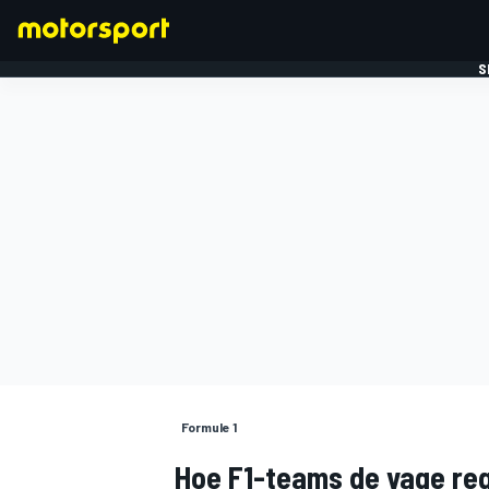
S
FORMULE 1
Formule 1
Hoe F1-teams de vage reg