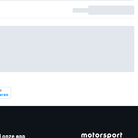
S
aren
 onze app