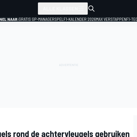
ALLE KLASSEN
NEL NAAR:
GRATIS GP-MANAGERSPEL
F1-KALENDER 2026
MAX VERSTAPPEN
F1-TE
els rond de achtervleugels gebruiken