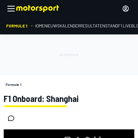
FORMULE 1
HOME
NIEUWS
KALENDER
RESULTATEN
STAND
F1 LIVEBL
Formule 1
F1 Onboard: Shanghai