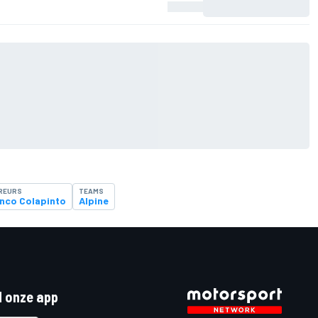
REURS
TEAMS
nco Colapinto
Alpine
 onze app