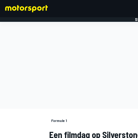
S
FORMULE 1
Formule 1
Een filmdag op Silversto