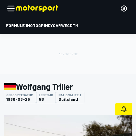
FORMULE 1
MOTOGP
INDYCAR
WEC
DTM
Wolfgang Triller
GEBOORTEDATUM
LEEFTIJD
NATIONALITEIT
1968-03-25
58
Duitsland