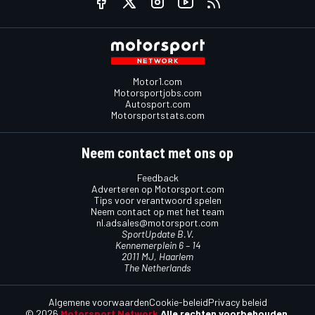
Motor1.com
Motorsportjobs.com
Autosport.com
Motorsportstats.com
Neem contact met ons op
Feedback
Adverteren op Motorsport.com
Tips voor verantwoord spelen
Neem contact op met het team
nl.adsales@motorsport.com
SportUpdate B.V.
Kennemerplein 6 – 14
2011 MJ, Haarlem
The Netherlands
Algemene voorwaarden
Cookie-beleid
Privacy beleid
© 2026
Motorsport Network
Alle rechten voorbehouden.