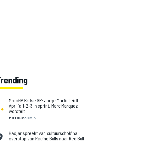
Trending
1
.
MotoGP Britse GP: Jorge Martin leidt
Aprilia 1-2-3 in sprint, Marc Marquez
worstelt
MOTOGP
30 min
2
.
Hadjar spreekt van 'cultuurschok' na
overstap van Racing Bulls naar Red Bull