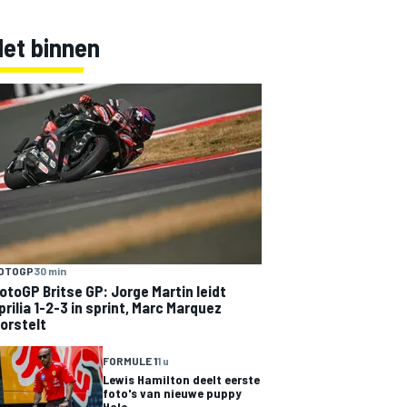
Net binnen
OTOGP
30 min
otoGP Britse GP: Jorge Martin leidt
prilia 1-2-3 in sprint, Marc Marquez
orstelt
FORMULE 1
1 u
Lewis Hamilton deelt eerste
foto's van nieuwe puppy
Halo