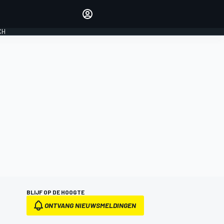
Laat je horen met de
reactiemodule
CH
LOGIN
EDITIE
NEDERLAND
BLIJF OP DE HOOGTE
ONTVANG NIEUWSMELDINGEN