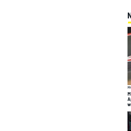
M
M
A
w