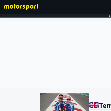
S
FORMULE 1
Ter