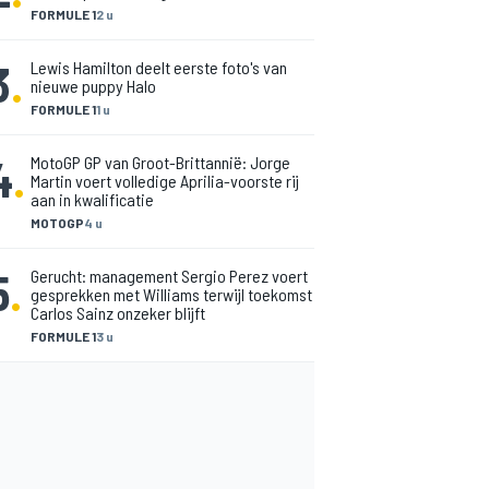
FORMULE 1
2 u
3
.
Lewis Hamilton deelt eerste foto's van
nieuwe puppy Halo
FORMULE 1
1 u
4
.
MotoGP GP van Groot-Brittannië: Jorge
Martin voert volledige Aprilia-voorste rij
aan in kwalificatie
MOTOGP
4 u
5
.
Gerucht: management Sergio Perez voert
gesprekken met Williams terwijl toekomst
Carlos Sainz onzeker blijft
FORMULE 1
3 u