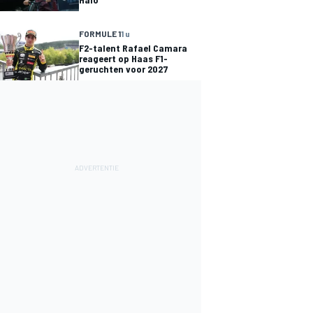
FORMULE 1
1 u
F2-talent Rafael Camara
reageert op Haas F1-
geruchten voor 2027