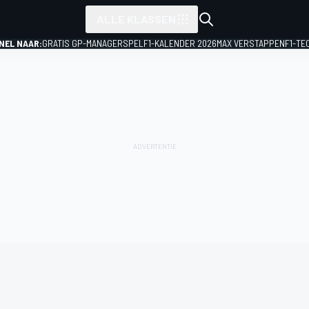
ALLE KLASSEN
NEL NAAR:
GRATIS GP-MANAGERSPEL
F1-KALENDER 2026
MAX VERSTAPPEN
F1-TE