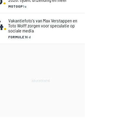
MOTOGP
1 u
4
.
Vakantiefoto's van Max Verstappen en
Toto Wolff zorgen voor speculatie op
sociale media
FORMULE 1
6 d