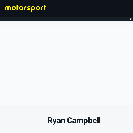
S
FORMULE 1
Ryan Campbell