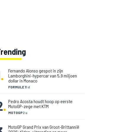
Trending
1
.
Fernando Alonso gespot in zijn
Lamborghini-hypercar van 5,9 miljoen
dollar in Monaco
FORMULE 1
1 d
2
.
Pedro Acosta houdt hoop op eerste
MotoGP-zege met KTM
MOTOGP
2 u
3
.
MotoGP Grand Prix van Groot-Brittannië
2026: tijden, uitzending en meer