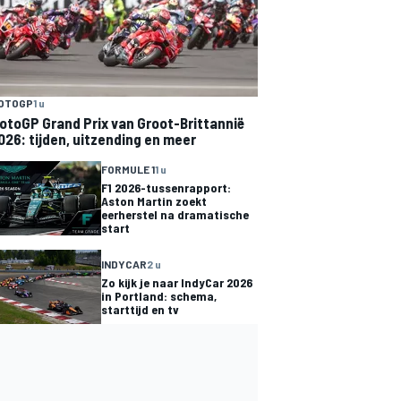
OTOGP
1 u
otoGP Grand Prix van Groot-Brittannië
026: tijden, uitzending en meer
FORMULE 1
1 u
F1 2026-tussenrapport:
Aston Martin zoekt
eerherstel na dramatische
start
INDYCAR
2 u
Zo kijk je naar IndyCar 2026
in Portland: schema,
starttijd en tv