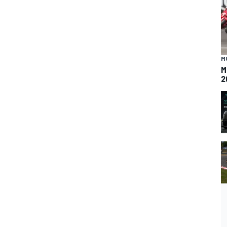
M
M
2