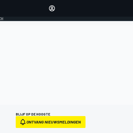
Laat je horen met de
reactiemodule
CH
LOGIN
EDITIE
NEDERLAND
BLIJF OP DE HOOGTE
ONTVANG NIEUWSMELDINGEN