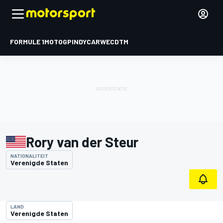
FORMULE 1
MOTOGP
INDYCAR
WEC
DTM
Rory van der Steur
NATIONALITEIT
Verenigde Staten
LAND
Verenigde Staten