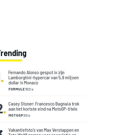
Trending
1
.
Fernando Alonso gespot in zijn
Lamborghini-hypercar van 5,9 miljoen
dollar in Monaco
FORMULE 1
22 u
2
.
Casey Stoner: Francesco Bagnaia trok
aan het kortste eind na MotoGP-titels
MOTOGP
20 u
3
.
Vakantiefoto's van Max Verstappen en
Toto Wolff zorgen voor speculatie op