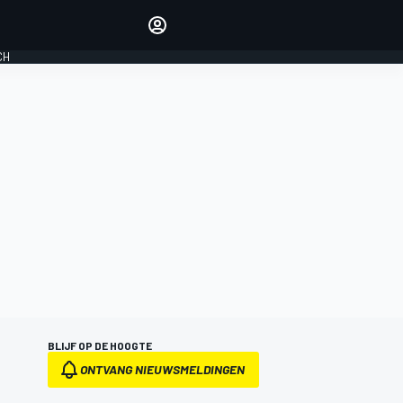
Laat je horen met de
reactiemodule
CH
LOGIN
EDITIE
NEDERLAND
BLIJF OP DE HOOGTE
ONTVANG NIEUWSMELDINGEN