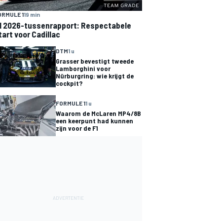
ORMULE 1
19 min
1 2026-tussenrapport: Respectabele
tart voor Cadillac
DTM
1 u
Grasser bevestigt tweede
Lamborghini voor
Nürburgring: wie krijgt de
cockpit?
FORMULE 1
1 u
Waarom de McLaren MP4/8B
een keerpunt had kunnen
zijn voor de F1