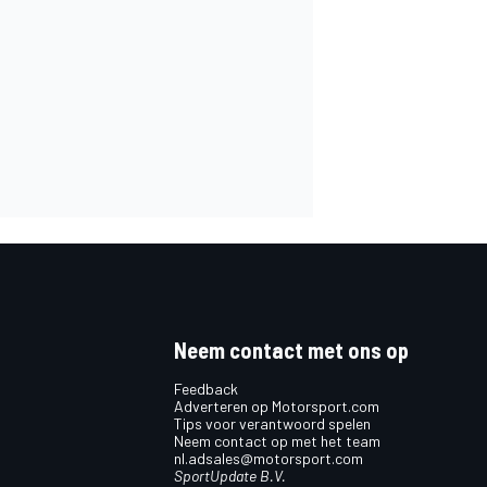
Neem contact met ons op
Feedback
Adverteren op Motorsport.com
Tips voor verantwoord spelen
Neem contact op met het team
nl.adsales@motorsport.com
SportUpdate B.V.