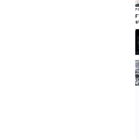
F
F
s