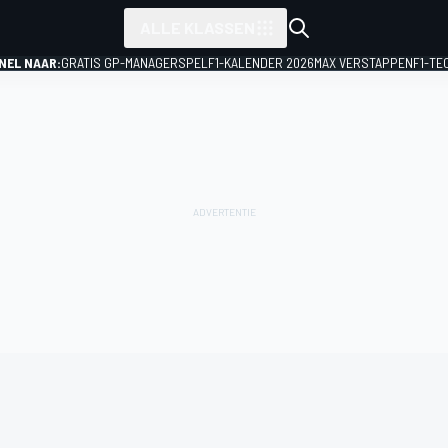
ALLE KLASSEN
NEL NAAR:
GRATIS GP-MANAGERSPEL
F1-KALENDER 2026
MAX VERSTAPPEN
F1-TE