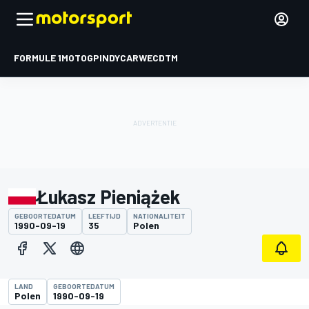
FORMULE 1
MOTOGP
INDYCAR
WEC
DTM
Łukasz Pieniążek
GEBOORTEDATUM
LEEFTIJD
NATIONALITEIT
1990-09-19
35
Polen
LAND
GEBOORTEDATUM
Polen
1990-09-19