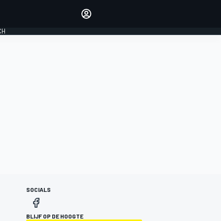
Laat je horen met de
reactiemodule
CH
LOGIN
EDITIE
NEDERLAND
SOCIALS
BLIJF OP DE HOOGTE