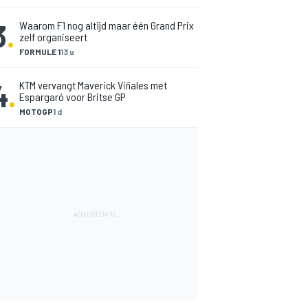
3
.
Waarom F1 nog altijd maar één Grand Prix
zelf organiseert
FORMULE 1
13 u
4
.
KTM vervangt Maverick Viñales met
Espargaró voor Britse GP
MOTOGP
1 d