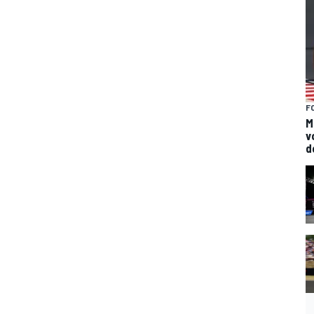
F
M
v
d