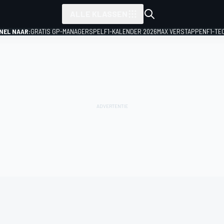
ALLE KLASSEN
NEL NAAR:
GRATIS GP-MANAGERSPEL
F1-KALENDER 2026
MAX VERSTAPPEN
F1-TE