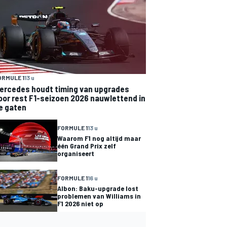
ORMULE 1
13 u
ercedes houdt timing van upgrades
oor rest F1-seizoen 2026 nauwlettend in
e gaten
FORMULE 1
13 u
Waarom F1 nog altijd maar
één Grand Prix zelf
organiseert
FORMULE 1
16 u
Albon: Baku-upgrade lost
problemen van Williams in
F1 2026 niet op