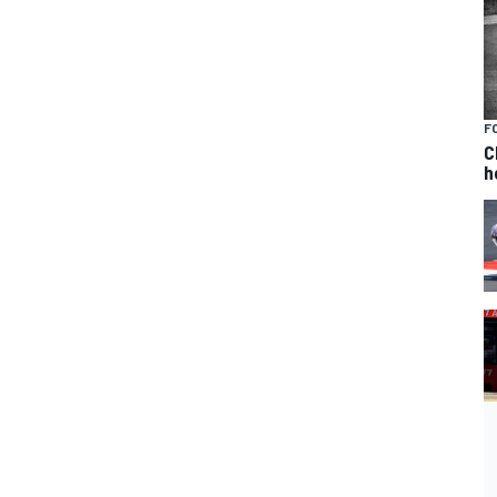
F
C
h