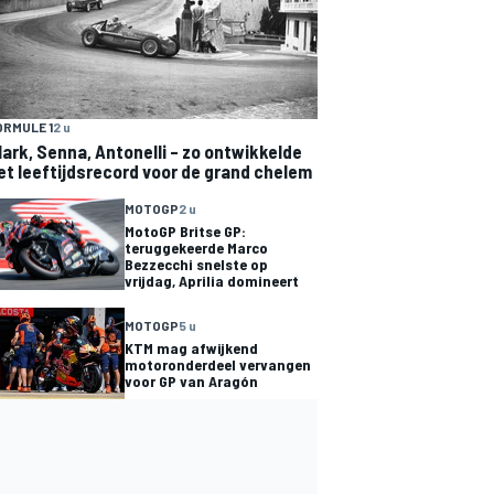
ORMULE 1
2 u
lark, Senna, Antonelli – zo ontwikkelde
et leeftijdsrecord voor de grand chelem
MOTOGP
2 u
MotoGP Britse GP:
teruggekeerde Marco
Bezzecchi snelste op
vrijdag, Aprilia domineert
MOTOGP
5 u
KTM mag afwijkend
motoronderdeel vervangen
voor GP van Aragón