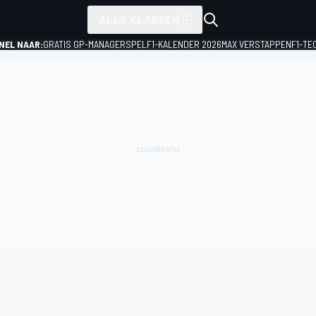
ALLE KLASSEN
NEL NAAR:
GRATIS GP-MANAGERSPEL
F1-KALENDER 2026
MAX VERSTAPPEN
F1-TE