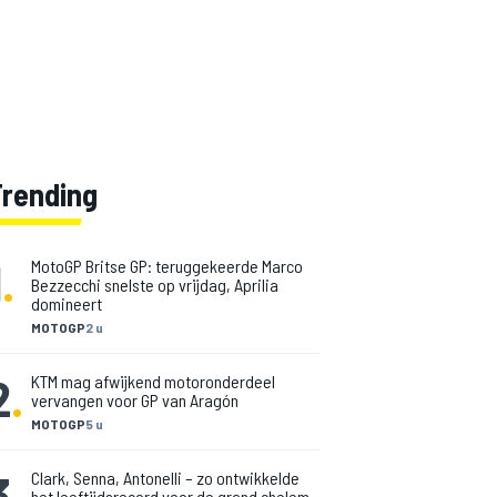
Trending
1
.
MotoGP Britse GP: teruggekeerde Marco
Bezzecchi snelste op vrijdag, Aprilia
domineert
MOTOGP
2 u
2
.
KTM mag afwijkend motoronderdeel
vervangen voor GP van Aragón
MOTOGP
5 u
3
.
Clark, Senna, Antonelli – zo ontwikkelde
het leeftijdsrecord voor de grand chelem