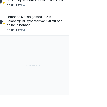
FORMULE 1
2 u
4
.
Fernando Alonso gespot in zijn
Lamborghini-hypercar van 5,9 miljoen
dollar in Monaco
FORMULE 1
2 d