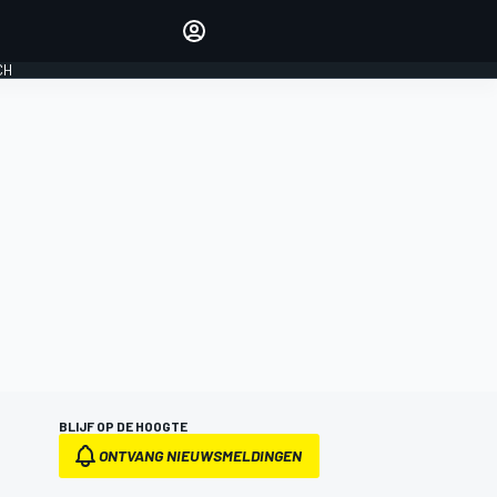
Laat je horen met de
reactiemodule
CH
LOGIN
EDITIE
NEDERLAND
BLIJF OP DE HOOGTE
ONTVANG NIEUWSMELDINGEN