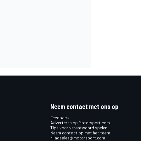
Neem contact met ons op
Feedback
Adverteren op Motorsport.com
Tips voor verantwoord spelen
Neem contact op met het team
nl.adsales@motorsport.com