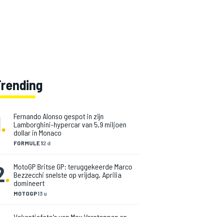
Trending
1
.
Fernando Alonso gespot in zijn
Lamborghini-hypercar van 5,9 miljoen
dollar in Monaco
FORMULE 1
2 d
2
.
MotoGP Britse GP: teruggekeerde Marco
Bezzecchi snelste op vrijdag, Aprilia
domineert
MOTOGP
13 u
Vakantiefoto's van Max Verstappen en