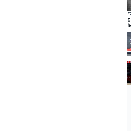
F
C
h