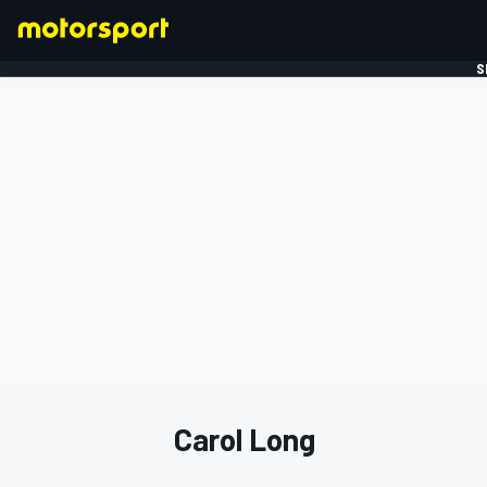
S
FORMULE 1
Carol Long