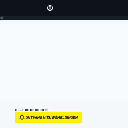
Laat je horen met de
reactiemodule
CH
LOGIN
EDITIE
NEDERLAND
BLIJF OP DE HOOGTE
ONTVANG NIEUWSMELDINGEN