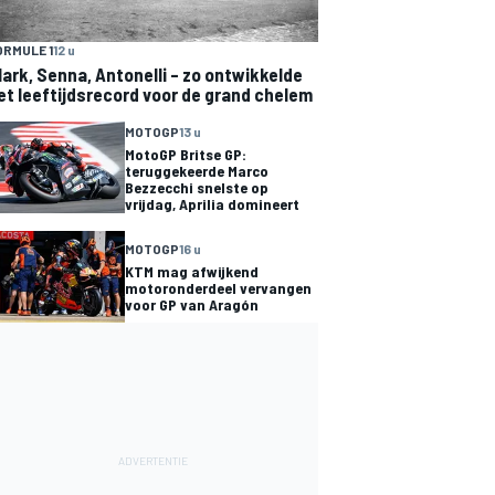
ORMULE 1
12 u
lark, Senna, Antonelli – zo ontwikkelde
et leeftijdsrecord voor de grand chelem
MOTOGP
13 u
MotoGP Britse GP:
teruggekeerde Marco
Bezzecchi snelste op
vrijdag, Aprilia domineert
MOTOGP
16 u
KTM mag afwijkend
motoronderdeel vervangen
voor GP van Aragón