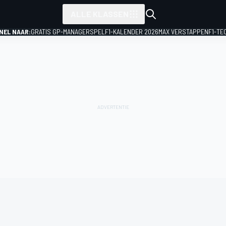
ALLE KLASSEN
NEL NAAR:
GRATIS GP-MANAGERSPEL
F1-KALENDER 2026
MAX VERSTAPPEN
F1-TE