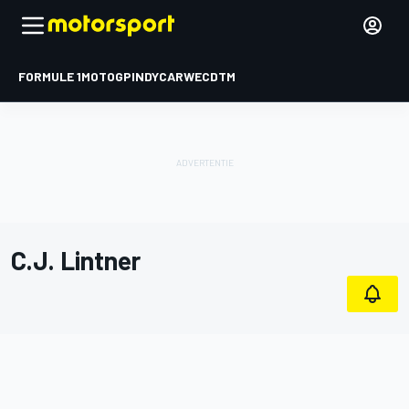
FORMULE 1
MOTOGP
INDYCAR
WEC
DTM
C.J. Lintner