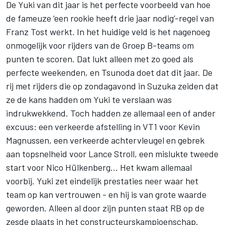
De Yuki van dit jaar is het perfecte voorbeeld van hoe
de fameuze ‘een rookie heeft drie jaar nodig’-regel van
Franz Tost werkt. In het huidige veld is het nagenoeg
onmogelijk voor rijders van de Groep B-teams om
punten te scoren. Dat lukt alleen met zo goed als
perfecte weekenden, en Tsunoda doet dat dit jaar. De
rij met rijders die op zondagavond in Suzuka zeiden dat
ze de kans hadden om Yuki te verslaan was
indrukwekkend. Toch hadden ze allemaal een of ander
excuus: een verkeerde afstelling in VT1 voor
Kevin
Magnussen
, een verkeerde achtervleugel en gebrek
aan topsnelheid voor
Lance Stroll
, een mislukte tweede
start voor
Nico Hülkenberg
… Het kwam allemaal
voorbij. Yuki zet eindelijk prestaties neer waar het
team op kan vertrouwen - en hij is van grote waarde
geworden. Alleen al door zijn punten staat RB op de
zesde plaats in het constructeurskampioenschap.