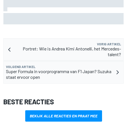
MotoGP Grand Prix van Groot-Brittannië 2026: tijden,
uitzending en meer
VORIG ARTIKEL
Portret: Wie is Andrea Kimi Antonelli, het Mercedes-
talent?
VOLGEND ARTIKEL
Super Formula in voorprogramma van F1 Japan? Suzuka
staat ervoor open
BESTE REACTIES
BEKIJK ALLE REACTIES EN PRAAT MEE