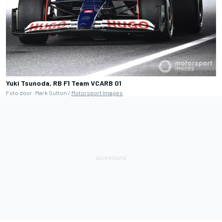
Yuki Tsunoda, RB F1 Team VCARB 01
Foto door: Mark Sutton /
Motorsport Images