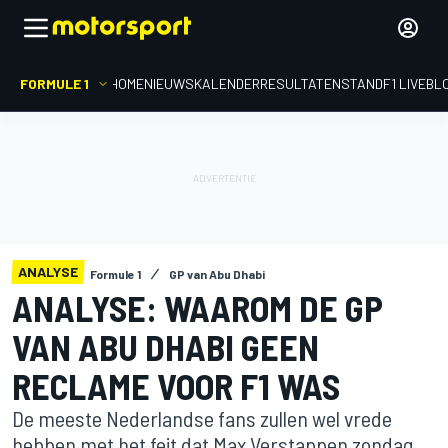
FORMULE 1
HOME
NIEUWS
KALENDER
RESULTATEN
STAND
F1 LIVEBL
ANALYSE
Formule 1
GP van Abu Dhabi
ANALYSE: WAAROM DE GP
VAN ABU DHABI GEEN
RECLAME VOOR F1 WAS
De meeste Nederlandse fans zullen wel vrede
hebben met het feit dat Max Verstappen zondag