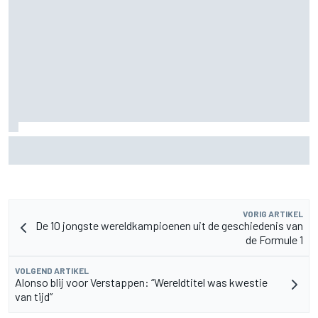
De nieuwigheid van Cadillac is eraf, maar dat is juist een
compliment
VORIG ARTIKEL
De 10 jongste wereldkampioenen uit de geschiedenis van
de Formule 1
VOLGEND ARTIKEL
Alonso blij voor Verstappen: “Wereldtitel was kwestie
van tijd”