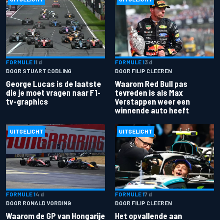
FORMULE 1
1 d
FORMULE 1
3 d
DOOR STUART CODLING
DOOR FILIP CLEEREN
George Lucas is de laatste
Waarom Red Bull pas
die je moet vragen naar F1-
tevreden is als Max
tv-graphics
Verstappen weer een
winnende auto heeft
UITGELICHT
UITGELICHT
FORMULE 1
4 d
FORMULE 1
7 d
DOOR RONALD VORDING
DOOR FILIP CLEEREN
Waarom de GP van Hongarije
Het opvallende aan