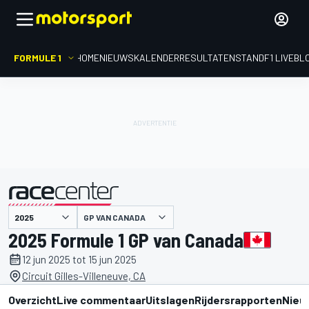
FORMULE 1
HOME
NIEUWS
KALENDER
RESULTATEN
STAND
F1 LIVEBL
gepresenteerd door
GP VAN CANADA
2025 Formule 1 GP van Canada
12 jun 2025 tot 15 jun 2025
Circuit Gilles-Villeneuve, CA
Overzicht
Live commentaar
Uitslagen
Rijdersrapporten
Nieu