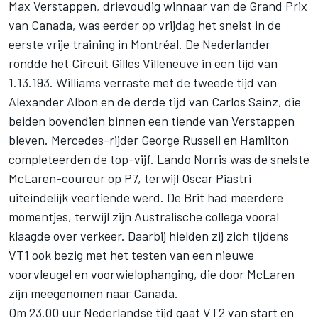
Max Verstappen
, drievoudig winnaar van de Grand Prix
van Canada, was eerder op vrijdag het snelst in de
eerste vrije training in Montréal. De Nederlander
rondde het Circuit Gilles Villeneuve in een tijd van
1.13.193.
Williams
verraste met de tweede tijd van
Alexander Albon
en de derde tijd van
Carlos Sainz
, die
beiden bovendien binnen een tiende van Verstappen
bleven. Mercedes-rijder
George Russell
en Hamilton
completeerden de top-vijf.
Lando Norris
was de snelste
McLaren-coureur op P7, terwijl
Oscar Piastri
uiteindelijk veertiende werd. De Brit had meerdere
momentjes, terwijl zijn Australische collega vooral
klaagde over verkeer. Daarbij hielden zij zich tijdens
VT1 ook bezig met het testen van een nieuwe
voorvleugel en voorwielophanging, die door
McLaren
zijn meegenomen naar Canada.
Om 23.00 uur Nederlandse tijd gaat VT2 van start en