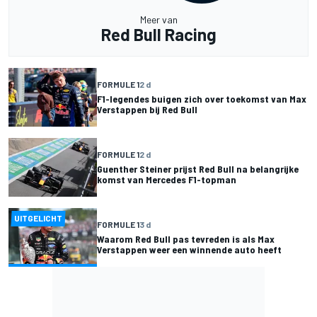
Meer van
Red Bull Racing
FORMULE 1
2 d
F1-legendes buigen zich over toekomst van Max
Verstappen bij Red Bull
FORMULE 1
2 d
Guenther Steiner prijst Red Bull na belangrijke
komst van Mercedes F1-topman
UITGELICHT
FORMULE 1
3 d
Waarom Red Bull pas tevreden is als Max
Verstappen weer een winnende auto heeft