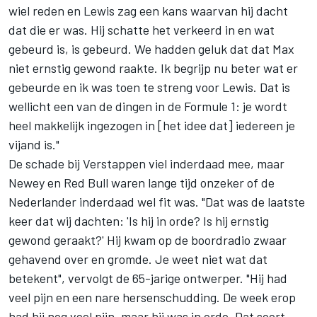
wiel reden en Lewis zag een kans waarvan hij dacht
dat die er was. Hij schatte het verkeerd in en wat
gebeurd is, is gebeurd. We hadden geluk dat dat Max
niet ernstig gewond raakte. Ik begrijp nu beter wat er
gebeurde en ik was toen te streng voor Lewis. Dat is
wellicht een van de dingen in de Formule 1: je wordt
heel makkelijk ingezogen in [het idee dat] iedereen je
vijand is."
De schade bij Verstappen viel inderdaad mee, maar
Newey en Red Bull waren lange tijd onzeker of de
Nederlander inderdaad wel fit was. "Dat was de laatste
keer dat wij dachten: 'Is hij in orde? Is hij ernstig
gewond geraakt?' Hij kwam op de boordradio zwaar
gehavend over en gromde. Je weet niet wat dat
betekent", vervolgt de 65-jarige ontwerper. "Hij had
veel pijn en een nare hersenschudding. De week erop
had hij nog veel pijn, maar hij was in orde. Dat soort