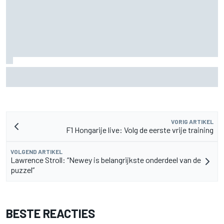
De nieuwigheid van Cadillac is eraf, maar dat is juist een
compliment
VORIG ARTIKEL
F1 Hongarije live: Volg de eerste vrije training
VOLGEND ARTIKEL
Lawrence Stroll: “Newey is belangrijkste onderdeel van de
puzzel”
BESTE REACTIES