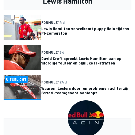
Lewis Hamilton
FORMULE 1
4 d
Lewis Hamilton verwelkomt puppy Halo tijdens
F1-zomerstop
FORMULE 1
5 d
David Croft spreekt Lewis Hamilton aan op
‘slordige fouten’ en pijnlijke F1-straffen
UITGELICHT
FORMULE 1
24 d
Waarom Leclerc door remproblemen achter zijn
Ferrari-teamgenoot aanloopt