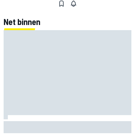
Net binnen
Mercedes houdt timing van upgrades voor rest F1-seizoen
2026 nauwlettend in de gaten