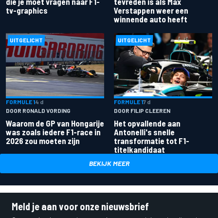
die je moet vragen naar F1-
tevreden is als Max
tv-graphics
Verstappen weer een
winnende auto heeft
UITGELICHT
UITGELICHT
FORMULE 1
4 d
FORMULE 1
7 d
DOOR RONALD VORDING
DOOR FILIP CLEEREN
Waarom de GP van Hongarije
Het opvallende aan
was zoals iedere F1-race in
Antonelli's snelle
2026 zou moeten zijn
transformatie tot F1-
titelkandidaat
BEKIJK MEER
Meld je aan voor onze nieuwsbrief