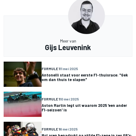
Meer van
Gijs Leuvenink
FORMULE 1
11 mei 2025
Antonelli staat voor eerste F1-thuisrace: "Gek
om dan thuis te slapen"
FORMULE 1
10 mei 2025
Aston Martin legt uit waarom 2025 'een ander
F1-seizoen' is
FORMULE 1
6 mei 2025
McLaren benadrukt na vijfde F1-zege in zes GP's: