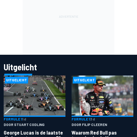
Uitgelicht
UITGELICHT
UITGELICHT
FORMULE 1
1 d
FORMULE 1
3 d
DOOR STUART CODLING
DOOR FILIP CLEEREN
George Lucas is de laatste
Waarom Red Bull pas