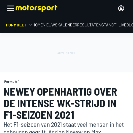
FORMULE 1
HOME
NIEUWS
KALENDER
RESULTATEN
STAND
F1 LIVEBL
Formule 1
NEWEY OPENHARTIG OVER
DE INTENSE WK-STRIJD IN
F1-SEIZOEN 2021
Het F1-seizoen van 2021 staat veel mensen in het
geheugen gegrift. Adrian Newey en Max