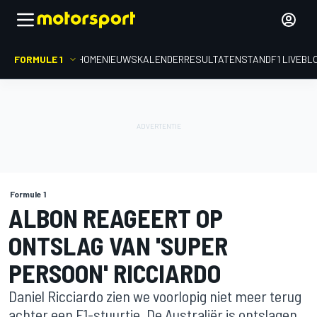
FORMULE 1
HOME
NIEUWS
KALENDER
RESULTATEN
STAND
F1 LIVEBL
Formule 1
ALBON REAGEERT OP
ONTSLAG VAN 'SUPER
PERSOON' RICCIARDO
Daniel Ricciardo zien we voorlopig niet meer terug
achter een F1-stuurtje. De Australiër is ontslagen