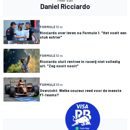
Meer van
Daniel Ricciardo
FORMULE 1
2 m
Ricciardo over leven na Formule 1: "Het voelt een
stuk echter"
FORMULE 1
2 m
Ricciardo sluit rentree in racerij niet volledig
uit: "Zeg nooit nooit"
FORMULE 1
3 m
Overzicht: Welke coureur reed voor de meeste
F1-teams?