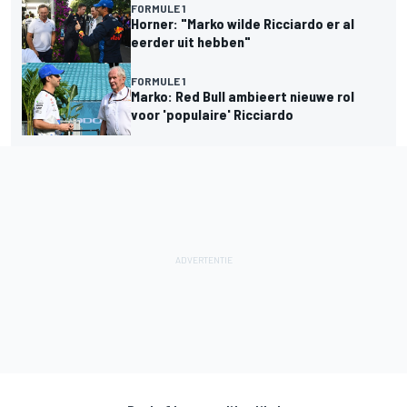
FORMULE 1
Horner: "Marko wilde Ricciardo er al
eerder uit hebben"
FORMULE 1
Marko: Red Bull ambieert nieuwe rol
voor 'populaire' Ricciardo