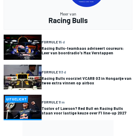
Meer van
Racing Bulls
FORMULE 1
5 d
Racing Bulls-teambaas adviseert coureurs:
Leer van boordradio's Max Verstappen
FORMULE 1
13 d
Racing Bulls voorziet VCARB 03 in Hongarije van
twee extra vinnen op airbox
UITGELICHT
FORMULE 1
1 m
Tsolov of Lawson? Red Bull en Racing Bulls
staan voor lastige keuze over F1 line-up 2027