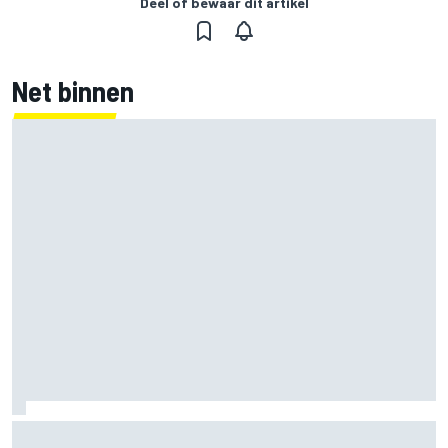
Deel of bewaar dit artikel
Net binnen
Fittipaldi steunt Hamilton in jacht op F1-titel met Ferrari