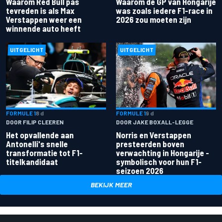
Waarom Red Bull pas
Waarom de GP van Hongarije
tevreden is als Max
was zoals iedere F1-race in
Verstappen weer een
2026 zou moeten zijn
winnende auto heeft
UITGELICHT
UITGELICHT
FORMULE 1
8 d
FORMULE 1
9 d
DOOR FILIP CLEEREN
DOOR JAKE BOXALL-LEGGE
Het opvallende aan
Norris en Verstappen
Antonelli's snelle
presteerden boven
transformatie tot F1-
verwachting in Hongarije -
titelkandidaat
symbolisch voor hun F1-
seizoen 2026
BEKIJK MEER