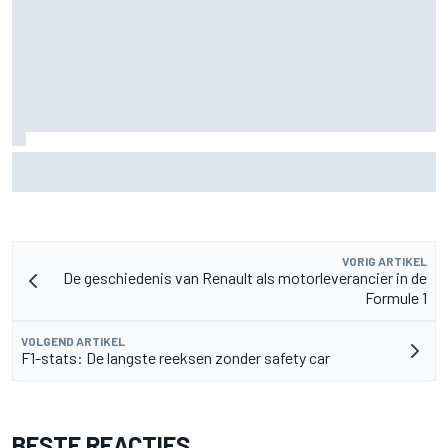
Valtteri Bottas boekt offroadsucces op de fiets tijdens
F1-zomerstop
VORIG ARTIKEL
De geschiedenis van Renault als motorleverancier in de
Formule 1
VOLGEND ARTIKEL
F1-stats: De langste reeksen zonder safety car
BESTE REACTIES