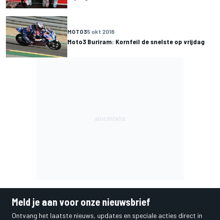
MOTO3
5 okt 2018
Moto3 Buriram: Kornfeil de snelste op vrijdag
Meld je aan voor onze nieuwsbrief
Ontvang het laatste nieuws, updates en speciale acties direct in