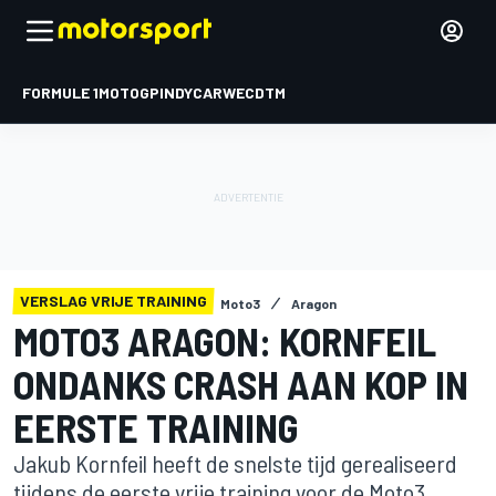
FORMULE 1
MOTOGP
INDYCAR
WEC
DTM
VERSLAG VRIJE TRAINING
Moto3
Aragon
MOTO3 ARAGON: KORNFEIL
ONDANKS CRASH AAN KOP IN
EERSTE TRAINING
Jakub Kornfeil heeft de snelste tijd gerealiseerd
tijdens de eerste vrije training voor de Moto3