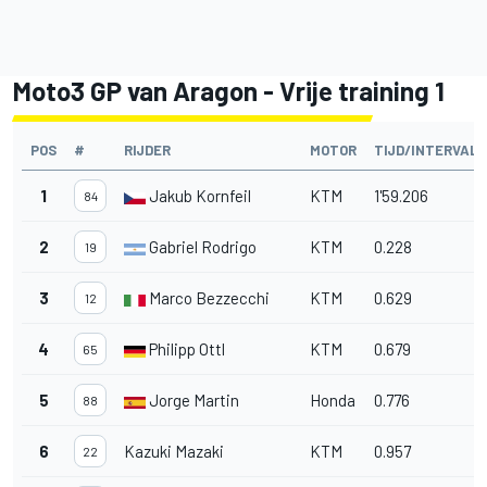
Moto3 GP van Aragon - Vrije training 1
POS
#
RIJDER
MOTOR
TIJD/INTERVAL
1
Jakub Kornfeil
KTM
1'59.206
84
2
Gabriel Rodrigo
KTM
0.228
19
3
Marco Bezzecchi
KTM
0.629
12
4
Philipp Ottl
KTM
0.679
65
5
Jorge Martin
Honda
0.776
88
6
Kazuki Mazaki
KTM
0.957
22