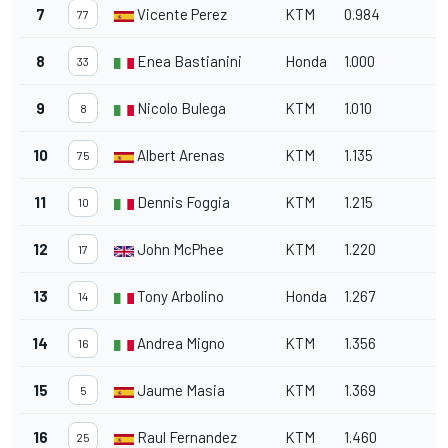
7
Vicente Perez
KTM
0.984
77
8
Enea Bastianini
Honda
1.000
33
9
Nicolo Bulega
KTM
1.010
8
10
Albert Arenas
KTM
1.135
75
11
Dennis Foggia
KTM
1.215
10
12
John McPhee
KTM
1.220
17
13
Tony Arbolino
Honda
1.267
14
14
Andrea Migno
KTM
1.356
16
15
Jaume Masia
KTM
1.369
5
16
Raul Fernandez
KTM
1.460
25