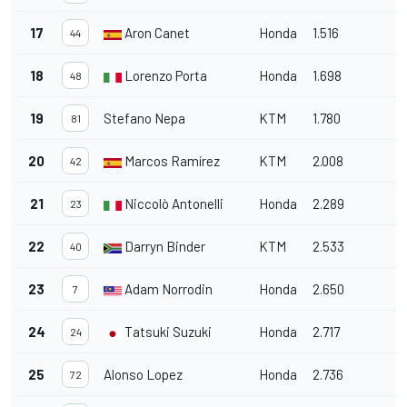
17
Aron Canet
Honda
1.516
44
18
Lorenzo Porta
Honda
1.698
48
19
Stefano Nepa
KTM
1.780
81
20
Marcos Ramírez
KTM
2.008
42
21
Niccolò Antonelli
Honda
2.289
23
22
Darryn Binder
KTM
2.533
40
23
Adam Norrodin
Honda
2.650
7
24
Tatsuki Suzuki
Honda
2.717
24
25
Alonso Lopez
Honda
2.736
72