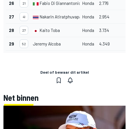
26
Fabio Di Giannantonio
Honda
2.776
21
27
Nakarin Atiratphuvapat
Honda
2.954
41
28
Kaito Toba
Honda
3.734
27
29
Jeremy Alcoba
Honda
4.349
52
Deel of bewaar dit artikel
Net binnen