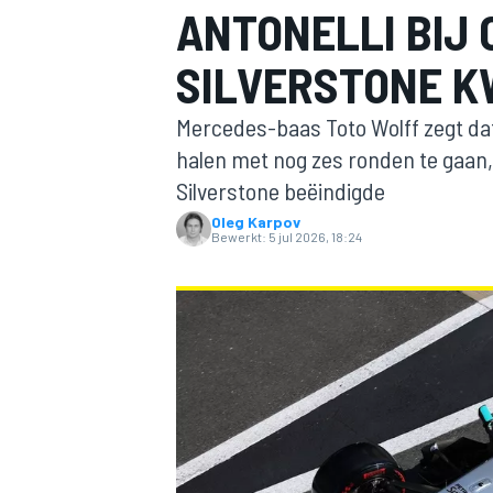
ANTONELLI BIJ
SILVERSTONE 
Mercedes-baas Toto Wolff zegt dat 
halen met nog zes ronden te gaan
Silverstone beëindigde
Oleg Karpov
MOTOGP
Bewerkt:
5 jul 2026, 18:24