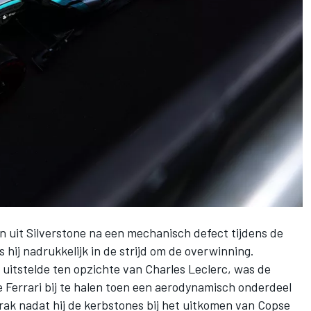
n uit Silverstone na een mechanisch defect tijdens de
 hij nadrukkelijk in de strijd om de overwinning.
n uitstelde ten opzichte van
Charles Leclerc
, was de
e
Ferrari
bij te halen toen een aerodynamisch onderdeel
rak nadat hij de kerbstones bij het uitkomen van Copse