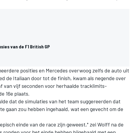
usies van de F1 British GP
meerdere posities en Mercedes overwoog zelfs de auto uit
ed de Italiaan door tot de finish, kwam als negende over
af van vijf seconden voor herhaalde tracklimits-
e 16e plaats.
de dat de simulaties van het team suggereerden dat
 te gaan zou hebben ingehaald, wat een gevecht om de
n episch einde van de race zijn geweest," zei Wolff na de
zes ronden voor het einde hebben bijgehaald met een