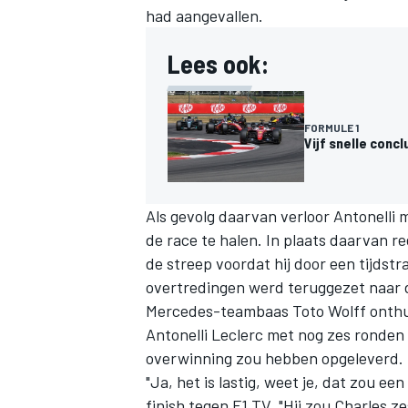
had aangevallen.
Lees ook:
FORMULE 1
Vijf snelle concl
Als gevolg daarvan verloor Antonelli 
de race te halen. In plaats daarvan re
de streep voordat hij door een tijdstr
overtredingen werd teruggezet naar d
Mercedes-teambaas Toto Wolff onthul
Antonelli Leclerc met nog zes ronden
overwinning zou hebben opgeleverd.
"Ja, het is lastig, weet je, dat zou ee
finish tegen F1 TV. "Hij zou Charles 