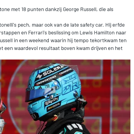
stone met 18 punten dankzij
George Russell
, die als
onelli's pech, maar ook van de late safety car. Hij erfde
rstappen
en Ferrari's beslissing om
Lewis Hamilton
naar
Russell in een weekend waarin hij tempo tekortkwam ten
et een waardevol resultaat boven kwam drijven en het