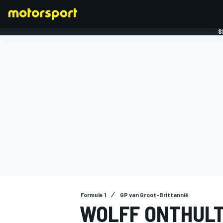
S
FORMULE 1
Formule 1
GP van Groot-Brittannië
WOLFF ONTHULT 