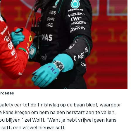
Mercedes
safety car tot de finishvlag op de baan bleef, waardoor
e kans kregen om hem na een herstart aan te vallen.
u blijven," zei Wolff. "Want je hebt vrijwel geen kans
soft, een vrijwel nieuwe soft.