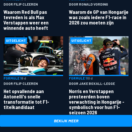
DOOR FILIP CLEEREN
DOOR RONALD VORDING
Waarom Red Bull pas
Waarom de GP van Hongarije
tevreden is als Max
was zoals iedere F1-race in
Verstappen weer een
2026 zou moeten zijn
winnende auto heeft
UITGELICHT
UITGELICHT
FORMULE 1
8 d
FORMULE 1
10 d
DOOR FILIP CLEEREN
DOOR JAKE BOXALL-LEGGE
Het opvallende aan
Norris en Verstappen
Antonelli's snelle
presteerden boven
transformatie tot F1-
verwachting in Hongarije -
titelkandidaat
symbolisch voor hun F1-
seizoen 2026
BEKIJK MEER