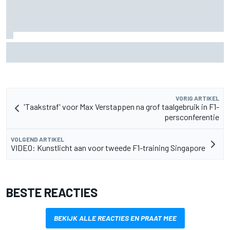
Waarom Aston Martin aantrekkelijker is op de F1-
rijdersmarkt dan dat het lijkt
VORIG ARTIKEL
'Taakstraf' voor Max Verstappen na grof taalgebruik in F1-
persconferentie
VOLGEND ARTIKEL
VIDEO: Kunstlicht aan voor tweede F1-training Singapore
BESTE REACTIES
BEKIJK ALLE REACTIES EN PRAAT MEE