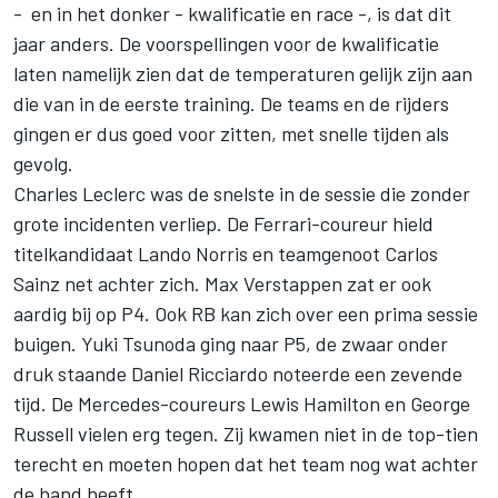
- en in het donker - kwalificatie en race -, is dat dit
jaar anders. De voorspellingen voor de kwalificatie
laten namelijk zien dat de temperaturen gelijk zijn aan
die van in de eerste training. De teams en de rijders
gingen er dus goed voor zitten, met snelle tijden als
gevolg.
Charles Leclerc
was de snelste in de sessie die zonder
grote incidenten verliep. De Ferrari-coureur hield
titelkandidaat
Lando Norris
en teamgenoot
Carlos
Sainz
net achter zich.
Max Verstappen
zat er ook
aardig bij op P4. Ook RB kan zich over een prima sessie
buigen.
Yuki Tsunoda
ging naar P5, de zwaar onder
druk staande
Daniel Ricciardo
noteerde een zevende
tijd. De Mercedes-coureurs
Lewis Hamilton
en
George
Russell
vielen erg tegen. Zij kwamen niet in de top-tien
terecht en moeten hopen dat het team nog wat achter
de hand heeft.