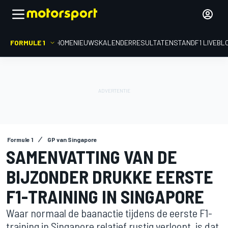
FORMULE 1
HOME
NIEUWS
KALENDER
RESULTATEN
STAND
F1 LIVEBL
Formule 1
GP van Singapore
SAMENVATTING VAN DE
BIJZONDER DRUKKE EERSTE
F1-TRAINING IN SINGAPORE
Waar normaal de baanactie tijdens de eerste F1-
training in Singapore relatief rustig verloopt, is dat