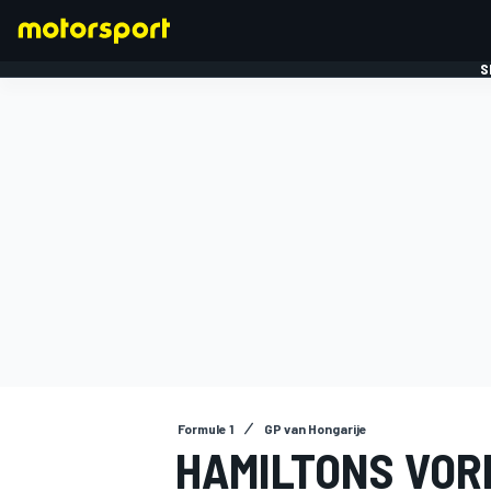
S
FORMULE 1
Formule 1
GP van Hongarije
HAMILTONS VOR