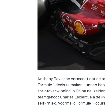
INDYCAR
Anthony Davidson vermoedt dat de 
Formule 1 deels te maken kunnen hebbe
WEC
DTM
sprintoverwinning in China na, zelden
teamgenoot
Charles Leclerc
. Na de k
zelfkritiek. Voormalig Formule 1-cour