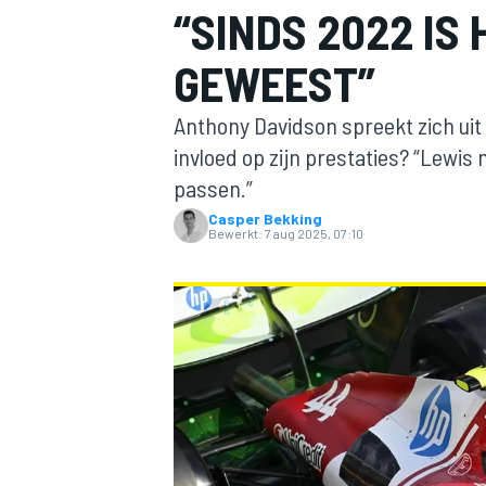
“SINDS 2022 IS 
GEWEEST”
Anthony Davidson spreekt zich uit 
invloed op zijn prestaties? “Lewis
passen.”
Casper Bekking
MOTOGP
Bewerkt:
7 aug 2025, 07:10