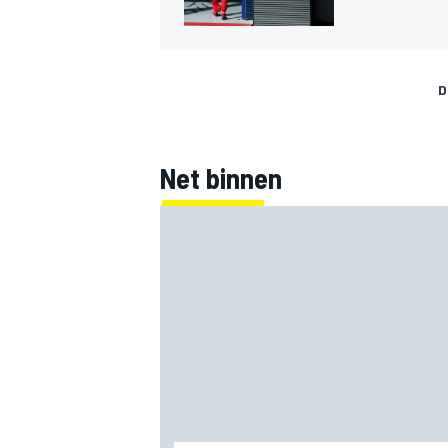
D
Net binnen
MEER RACEKLASSEN