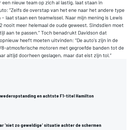
een nieuw team op zich al lastig, laat staan in
uto: “Zelfs de overstap van het ene naar het andere type
 – laat staan een teamwissel. Naar mijn mening is Lewis
22 nooit meer helemaal de oude geweest. Sindsdien moet
stijl aan te passen.” Toch benadrukt Davidson dat
r opnieuw heeft moeten uitvinden: “De auto's zijn in de
n V8-atmosferische motoren met gegroefde banden tot de
r altijd doorheen geslagen, maar dat eist zijn tol.”
n wederopstanding en achtste F1-titel Hamilton
ar 'niet zo geweldige' situatie achter de schermen