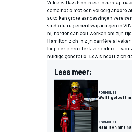
Volgens Davidson is een overstap naar 
combinatie met een volledig andere a
auto kan grote aanpassingen vereisen
sinds de reglementswijzigingen in 20
hij harder dan ooit werken om zijn rij
Hamilton zich in zijn carrière al vake
loop der jaren sterk veranderd – va
huidige generatie. Lewis heeft zich daa
Lees meer:
FORMULE 1
Wolff gelooft i
FORMULE 1
Hamilton hint na