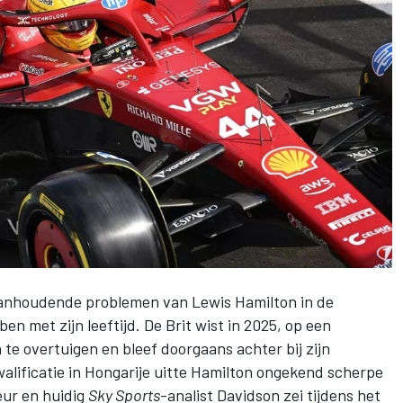
aanhoudende problemen van
Lewis Hamilton
in de
n met zijn leeftijd. De Brit wist in 2025, op een
 te overtuigen en bleef doorgaans achter bij zijn
walificatie in Hongarije uitte Hamilton ongekend scherpe
eur en huidig
Sky Sports
-analist Davidson zei tijdens het