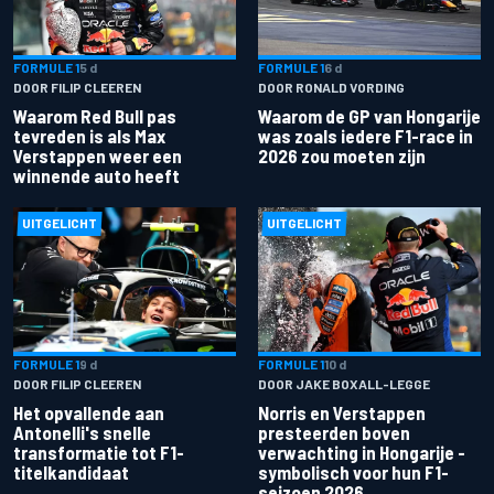
FORMULE 1
5 d
FORMULE 1
6 d
DOOR FILIP CLEEREN
DOOR RONALD VORDING
Waarom Red Bull pas
Waarom de GP van Hongarije
tevreden is als Max
was zoals iedere F1-race in
Verstappen weer een
2026 zou moeten zijn
winnende auto heeft
UITGELICHT
UITGELICHT
FORMULE 1
9 d
FORMULE 1
10 d
DOOR FILIP CLEEREN
DOOR JAKE BOXALL-LEGGE
Het opvallende aan
Norris en Verstappen
Antonelli's snelle
presteerden boven
transformatie tot F1-
verwachting in Hongarije -
titelkandidaat
symbolisch voor hun F1-
seizoen 2026