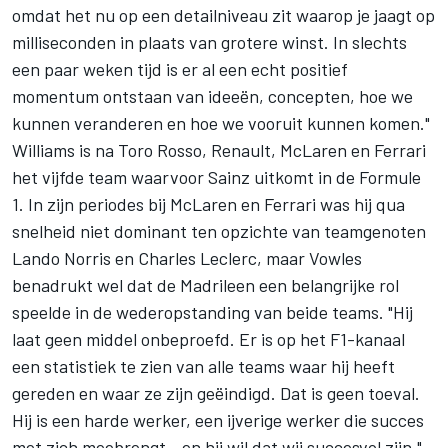
omdat het nu op een detailniveau zit waarop je jaagt op
milliseconden in plaats van grotere winst. In slechts
een paar weken tijd is er al een echt positief
momentum ontstaan van ideeën, concepten, hoe we
kunnen veranderen en hoe we vooruit kunnen komen."
Williams is na Toro Rosso, Renault,
McLaren
en Ferrari
het vijfde team waarvoor Sainz uitkomt in de Formule
1. In zijn periodes bij McLaren en Ferrari was hij qua
snelheid niet dominant ten opzichte van teamgenoten
Lando Norris
en
Charles Leclerc
, maar Vowles
benadrukt wel dat de Madrileen een belangrijke rol
speelde in de wederopstanding van beide teams. "Hij
laat geen middel onbeproefd. Er is op het F1-kanaal
een statistiek te zien van alle teams waar hij heeft
gereden en waar ze zijn geëindigd. Dat is geen toeval.
Hij is een harde werker, een ijverige werker die succes
met zich meebrengt - en hij wil dat wij succesvol zijn."