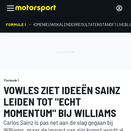
FORMULE 1
HOME
NIEUWS
KALENDER
RESULTATEN
STAND
F1 LIVEBL
Formule 1
VOWLES ZIET IDEEËN SAINZ
LEIDEN TOT "ECHT
MOMENTUM" BIJ WILLIAMS
Carlos Sainz is pas net aan de slag gegaan bij
Williams, maar de impact van zijn komst wordt al