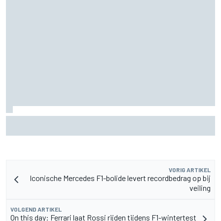
MotoGP Grand Prix van Groot-Brittannië 2026: tijden,
uitzending en meer
VORIG ARTIKEL
Iconische Mercedes F1-bolide levert recordbedrag op bij
veiling
VOLGEND ARTIKEL
On this day: Ferrari laat Rossi rijden tijdens F1-wintertest