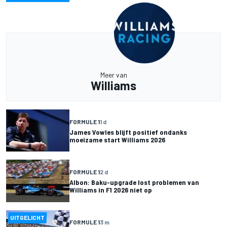
Meer van
Williams
FORMULE 1
1 d
James Vowles blijft positief ondanks
moeizame start Williams 2026
FORMULE 1
2 d
Albon: Baku-upgrade lost problemen van
Williams in F1 2026 niet op
UITGELICHT
FORMULE 1
3 m