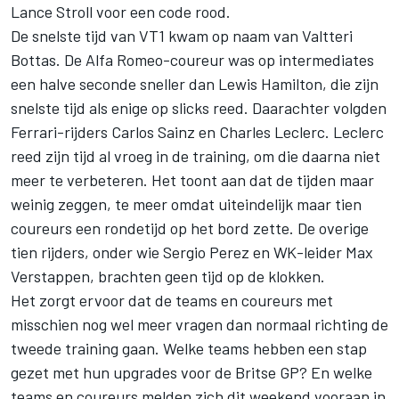
Lance Stroll
voor een code rood.
De snelste tijd van VT1 kwam op naam van
Valtteri
Bottas
. De Alfa Romeo-coureur was op intermediates
een halve seconde sneller dan
Lewis Hamilton
, die zijn
snelste tijd als enige op slicks reed. Daarachter volgden
Ferrari-rijders
Carlos Sainz
en
Charles Leclerc
. Leclerc
reed zijn tijd al vroeg in de training, om die daarna niet
meer te verbeteren. Het toont aan dat de tijden maar
weinig zeggen, te meer omdat uiteindelijk maar tien
coureurs een rondetijd op het bord zette. De overige
tien rijders, onder wie
Sergio Perez
en WK-leider
Max
Verstappen
, brachten geen tijd op de klokken.
Het zorgt ervoor dat de teams en coureurs met
misschien nog wel meer vragen dan normaal richting de
tweede training gaan. Welke teams hebben een stap
gezet met hun upgrades voor de Britse GP? En welke
teams en coureurs melden zich dit weekend vooraan in