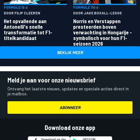
FORMULE 1
9 d
FORMULE 1
10 d
DOOR FILIP CLEEREN
DOOR JAKE BOXALL-LEGGE
Het opvallende aan
Norris en Verstappen
Antonelli's snelle
presteerden boven
transformatie tot F1-
verwachting in Hongarije -
titelkandidaat
symbolisch voor hun F1-
seizoen 2026
BEKIJK MEER
Meld je aan voor onze nieuwsbrief
Ontvang het laatste nieuws, updates en speciale acties direct in
je mailbox.
ABONNEER
Download onze app