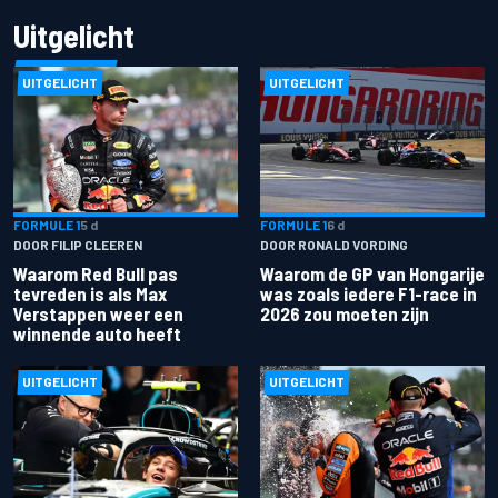
Uitgelicht
UITGELICHT
UITGELICHT
FORMULE 1
5 d
FORMULE 1
6 d
DOOR FILIP CLEEREN
DOOR RONALD VORDING
Waarom Red Bull pas
Waarom de GP van Hongarije
tevreden is als Max
was zoals iedere F1-race in
Verstappen weer een
2026 zou moeten zijn
winnende auto heeft
UITGELICHT
UITGELICHT