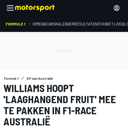
FORMULE 1
HOME
NIEUWS
KALENDER
RESULTATEN
STAND
F1 LIVEBL
Formule 1
GP van Australië
WILLIAMS HOOPT
'LAAGHANGEND FRUIT' MEE
TE PAKKEN IN F1-RACE
AUSTRALIË