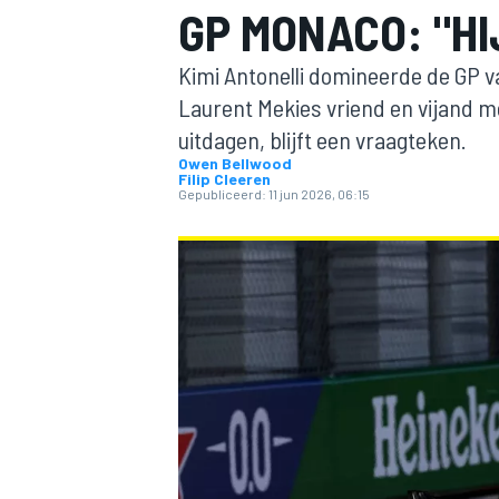
GP MONACO: "H
Kimi Antonelli domineerde de GP 
Laurent Mekies vriend en vijand m
uitdagen, blijft een vraagteken.
Owen Bellwood
Filip Cleeren
Gepubliceerd:
11 jun 2026, 06:15
MOTOGP