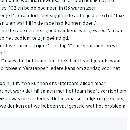
alificatie was indrukwekkend, en dan heb ik het niet
ies. "Q2 en beide pogingen in Q3 waren zeer
je Max comfortabel krijgt in de auto, je dat extra Max-
len zien wat hij in de race had kunnen doen."
 aan de race een heel goed weekend was geweest", maar
 op het podium te zijn geëindigd.
at we races uitrijden", zei hij. "Maar eerst moeten we
n."
 Mekies dat het team inmiddels heeft vastgesteld waar
 probleem Verstappen iedere kans om zondag voor het
e hij uit. "We kunnen ons uiteraard alleen maar
t het werk dat hij samen met het team heeft verricht om
ken was uitzonderlijk. Het is waarschijnlijk nog te vroeg
r we denken dat we hebben vastgesteld wat het probleem