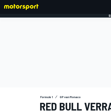
S
FORMULE 1
Formule 1
GP van Monaco
RED BULL VERR