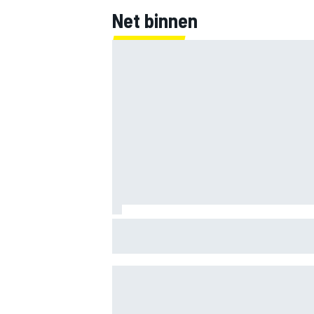
Net binnen
Clark, Senna, Antonelli – zo ontwikkelde
leeftijdsrecord voor de grand chelem