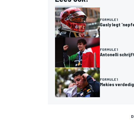
FORMULE 1
Gasly legt 'nepf
FORMULE 1
MEER RACEKLASSEN
Antonelli schrij
FORMULE 1
Mekies verdedig
D