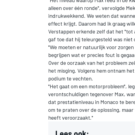
"Het niveau waarop Max reed in de kw
alleen over één ronde", vervolgde Mek
indrukwekkend. We weten dat wanneer 
effect krijgt. Daarom had ik graag wil
Verstappen erkende zelf dat het "tot
gaf toe dat hij teleurgesteld was niet
"We moeten er natuurlijk voor zorgen d
begrijpen wat er precies fout is gegaa
Over de oorzaak van het probleem zei
het misging. Volgens hem ontnam het
podium te vechten.
"Het gaat om een motorprobleem", legd
verontschuldigen tegenover Max, wan
dat prestatieniveau in Monaco te berei
om te praten over de oplossing, maa
heeft veroorzaakt."
Lees ook: