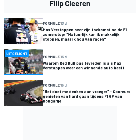
Filip Cleeren
FORMULE 1
3 d
Max Verstappen over zijn toekomst na de F1-
zomerstop: "Natuurlijk kan ik makkelijk
stoppen, maar ik hou van racen"
UITGELICHT
FORMULE 1
3 d
Waarom Red Bull pas tevreden is als Max
Verstappen weer een winnende auto heeft
FORMULE 1
5 d
"Het doet me denken aan vroeger" - Coureurs
genieten van hard gaan tijdens F1 GP van
Hongarije