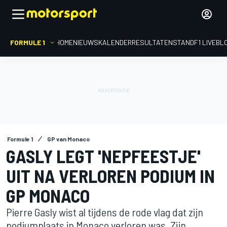
FORMULE 1
HOME
NIEUWS
KALENDER
RESULTATEN
STAND
F1 LIVEBL
Formule 1
GP van Monaco
GASLY LEGT 'NEPFEESTJE'
UIT NA VERLOREN PODIUM IN
GP MONACO
Pierre Gasly wist al tijdens de rode vlag dat zijn
podiumplaats in Monaco verloren was. Zijn