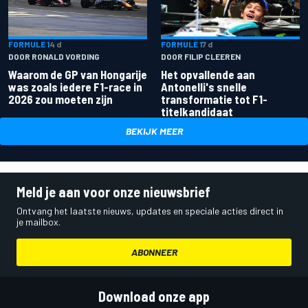
FORMULE 1
4 d
FORMULE 1
7 d
DOOR RONALD VORDING
DOOR FILIP CLEEREN
Waarom de GP van Hongarije
Het opvallende aan
was zoals iedere F1-race in
Antonelli's snelle
2026 zou moeten zijn
transformatie tot F1-
titelkandidaat
BEKIJK MEER
Meld je aan voor onze nieuwsbrief
Ontvang het laatste nieuws, updates en speciale acties direct in
je mailbox.
ABONNEER
Download onze app