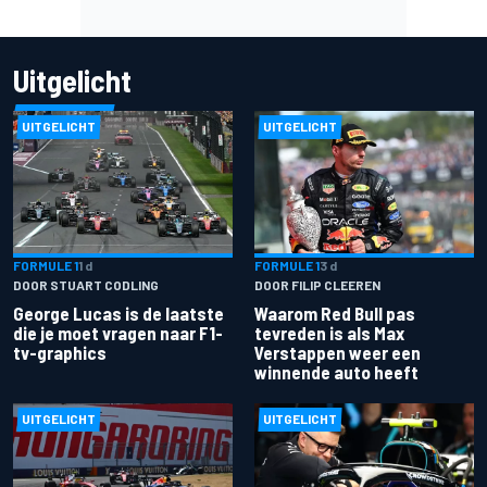
Uitgelicht
UITGELICHT
UITGELICHT
FORMULE 1
1 d
FORMULE 1
3 d
DOOR STUART CODLING
DOOR FILIP CLEEREN
George Lucas is de laatste
Waarom Red Bull pas
die je moet vragen naar F1-
tevreden is als Max
tv-graphics
Verstappen weer een
winnende auto heeft
UITGELICHT
UITGELICHT