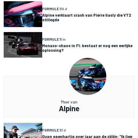
FORMULE 1
19 d
Alpine verklaart crash van Pierre Gasly die VT2
stillegde
FORMULE 1
1 m
Monaco-chaos in F1: bestaat er nog een eerlijke
oplossing?
Meer van
Alpine
FORMULE 1
3 d
Ocon openhartig over jaar aan de zijlijn: “Ik liep