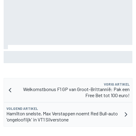
Mika Hakkinen waarschuwt McLaren: haal Max Verstappen
niet binnen
VORIG ARTIKEL
Welkomstbonus F1 GP van Groot-Brittannië: Pak een
Free Bet tot 100 euro!
VOLGEND ARTIKEL
Hamilton snelste, Max Verstappen noemt Red Bull-auto
'ongelooflijk' in VT1 Silverstone