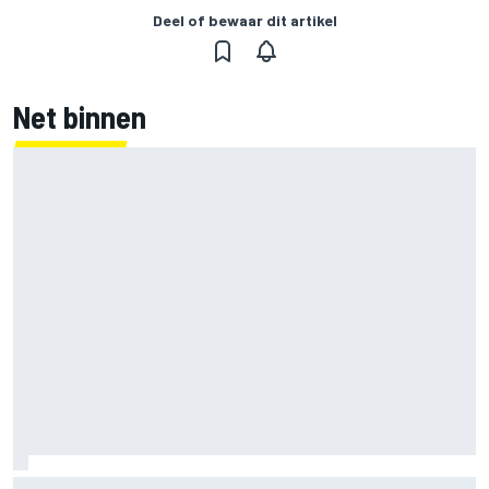
Deel of bewaar dit artikel
Net binnen
Door 20 coureurs gesigneerde F1-helm levert