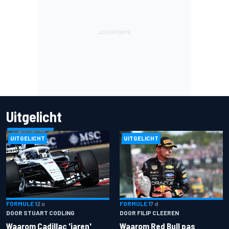
Uitgelicht
UITGELICHT
UITGELICHT
FORMULE 1
2 u
FORMULE 1
7 d
DOOR STUART CODLING
DOOR FILIP CLEEREN
Waarom Cadillac 'jaren'
Waarom Red Bull pas