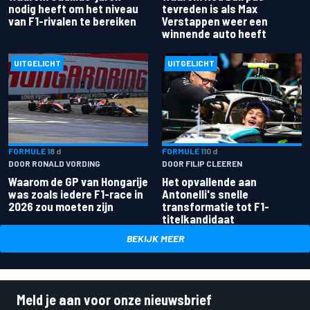
nodig heeft om het niveau
tevreden is als Max
van F1-rivalen te bereiken
Verstappen weer een
winnende auto heeft
UITGELICHT
UITGELICHT
FORMULE 1
8 d
FORMULE 1
10 d
DOOR RONALD VORDING
DOOR FILIP CLEEREN
Waarom de GP van Hongarije
Het opvallende aan
was zoals iedere F1-race in
Antonelli's snelle
2026 zou moeten zijn
transformatie tot F1-
titelkandidaat
BEKIJK MEER
Meld je aan voor onze nieuwsbrief