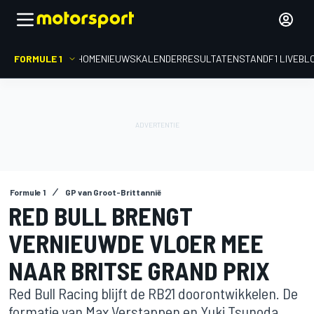
FORMULE 1
HOME
NIEUWS
KALENDER
RESULTATEN
STAND
F1 LIVEBL
Formule 1
GP van Groot-Brittannië
RED BULL BRENGT
VERNIEUWDE VLOER MEE
NAAR BRITSE GRAND PRIX
Red Bull Racing blijft de RB21 doorontwikkelen. De
formatie van Max Verstappen en Yuki Tsunoda