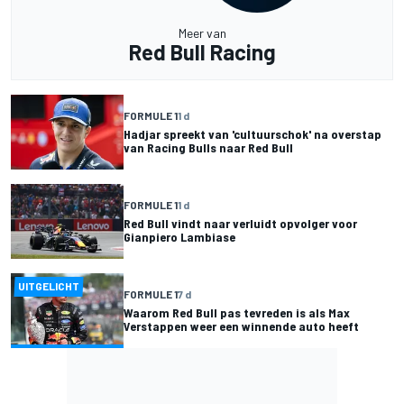
Meer van
Red Bull Racing
FORMULE 1
1 d
Hadjar spreekt van 'cultuurschok' na overstap
van Racing Bulls naar Red Bull
FORMULE 1
1 d
Red Bull vindt naar verluidt opvolger voor
Gianpiero Lambiase
UITGELICHT
FORMULE 1
7 d
Waarom Red Bull pas tevreden is als Max
Verstappen weer een winnende auto heeft