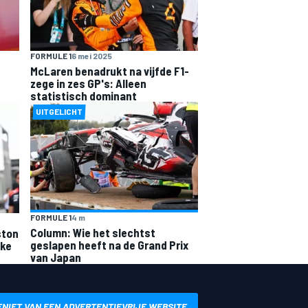
FORMULE 1
6 mei 2025
McLaren benadrukt na vijfde F1-
zege in zes GP's: Alleen
statistisch dominant
UITGELICHT
FORMULE 1
4 m
Column: Wie het slechtst
ston
geslapen heeft na de Grand Prix
jke
van Japan
ENIET VAN EEN ADVERTENTIEVRIJE WEBSITE