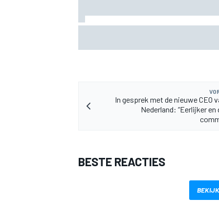
Valtteri Bottas boekt offroadsucces op 
tijdens F1-zomerstop
VOR
In gesprek met de nieuwe CEO v
Nederland: “Eerlijker en 
comm
BESTE REACTIES
BEKIJK