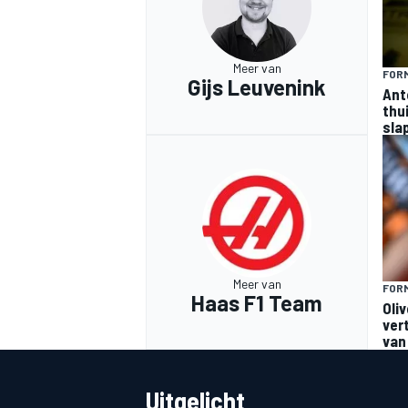
Meer van
FORM
Gijs Leuvenink
Ant
thu
sla
Meer van
FORM
Haas F1 Team
Oli
ver
van
Uitgelicht