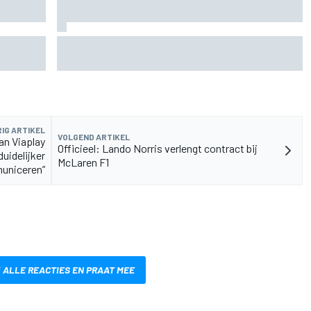
de fiets
Aston Martin onthult nieuwe limited-edition
Glenfiddich-whisky
IG ARTIKEL
VOLGEND ARTIKEL
an Viaplay
Officieel: Lando Norris verlengt contract bij
duidelijker
McLaren F1
uniceren”
 ALLE REACTIES EN PRAAT MEE