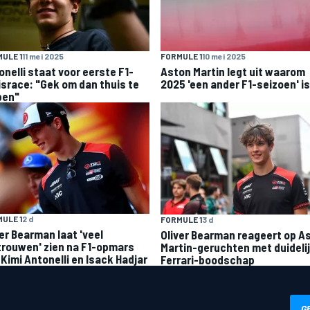
ULE 1
11 mei 2025
FORMULE 1
10 mei 2025
onelli staat voor eerste F1-
Aston Martin legt uit waarom
israce: "Gek om dan thuis te
2025 'een ander F1-seizoen' is
pen"
ULE 1
2 d
FORMULE 1
3 d
ver Bearman laat 'veel
Oliver Bearman reageert op A
trouwen' zien na F1-opmars
Martin-geruchten met duideli
 Kimi Antonelli en Isack Hadjar
Ferrari-boodschap
G