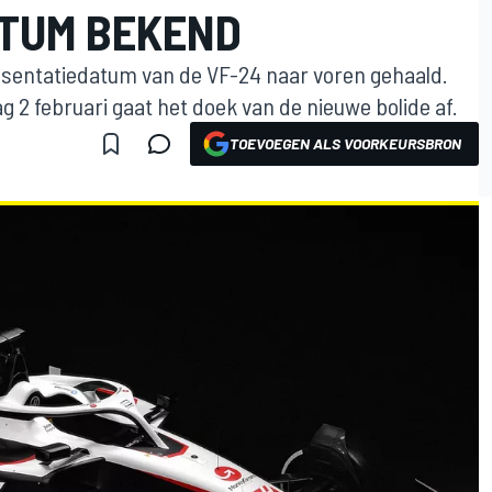
TUM BEKEND
esentatiedatum van de VF-24 naar voren gehaald.
ag 2 februari gaat het doek van de nieuwe bolide af.
TOEVOEGEN ALS VOORKEURSBRON