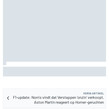
Aston Martin onthult nieuwe limited-edition Glenfiddich-
whisky
VORIG ARTIKEL
F1-update: Norris vindt dat Verstappen 'onzin' verkoopt,
Aston Martin reageert op Horner-geruchten