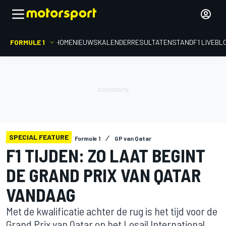
FORMULE 1
HOME
NIEUWS
KALENDER
RESULTATEN
STAND
F1 LIVEBL
SPECIAL FEATURE
Formule 1
GP van Qatar
F1 TIJDEN: ZO LAAT BEGINT
DE GRAND PRIX VAN QATAR
VANDAAG
Met de kwalificatie achter de rug is het tijd voor de
Grand Prix van Qatar op het Losail International