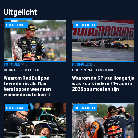
Uitgelicht
UITGELICHT
UITGELICHT
FORMULE 1
4 d
FORMULE 1
5 d
DOOR FILIP CLEEREN
DOOR RONALD VORDING
Waarom Red Bull pas
Waarom de GP van Hongarije
tevreden is als Max
was zoals iedere F1-race in
Verstappen weer een
2026 zou moeten zijn
winnende auto heeft
UITGELICHT
UITGELICHT