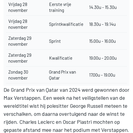
Vrijdag 28
Eerste vrije
14.30u - 15.30u
november
training
Vrijdag 28
Sprintkwalificatie
18.30u - 19.14u
november
Zaterdag 29
Sprint
15.00u - 16.00u
november
Zaterdag 29
Kwalificatie
19.00u - 20.00u
november
Zondag 30
Grand Prix van
17.00u - 19.00u
november
Qatar
De Grand Prix van Qatar van 2024 werd gewonnen door
Max Verstappen. Een week na het veiligstellen van de
wereldtitel wist hij polesitter
George Russell
meteen te
verschalken, om daarna overtuigend naar de winst te
rijden.
Charles Leclerc
en Oscar Piastri mochten op
gepaste afstand mee naar het podium met Verstappen.