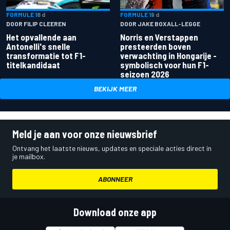
FORMULE 1
8 d
FORMULE 1
9 d
DOOR FILIP CLEEREN
DOOR JAKE BOXALL-LEGGE
Het opvallende aan
Norris en Verstappen
Antonelli's snelle
presteerden boven
transformatie tot F1-
verwachting in Hongarije -
titelkandidaat
symbolisch voor hun F1-
seizoen 2026
BEKIJK MEER
Meld je aan voor onze nieuwsbrief
Ontvang het laatste nieuws, updates en speciale acties direct in
je mailbox.
ABONNEER
Download onze app