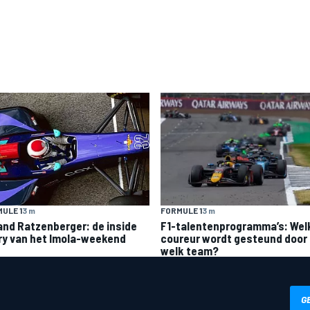
ULE 1
3 m
FORMULE 1
3 m
and Ratzenberger: de inside
F1-talentenprogramma’s: Wel
ry van het Imola-weekend
coureur wordt gesteund door
welk team?
G