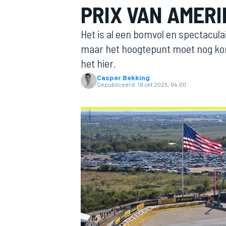
PRIX VAN AMERI
Het is al een bomvol en spectacula
maar het hoogtepunt moet nog kom
het hier.
Casper Bekking
Gepubliceerd:
19 okt 2025, 04:00
MOTOGP