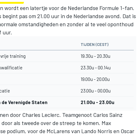
n wordt een latertje voor de Nederlandse Formule 1-fan.
s begint pas om 21.00 uur in de Nederlandse avond. Dat is
 normale omstandigheden en zonder al te veel oponthoud
f uur.
TIJDEN (CEST)
vrije training
19.30u - 20.30u
kwalificatie
23.30u - 00.14u
19.00u - 20.00u
catie
23.00u - 00.00u
 de Verenigde Staten
21.00u - 23.00u
nnen door
Charles Leclerc
. Teamgenoot
Carlos Sainz
n door als tweede over de streep te komen.
Max
se podium, voor de McLarens van
Lando Norris
en
Oscar