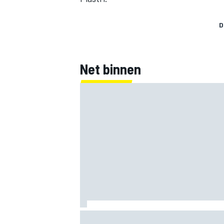
D
Net binnen
Clark, Senna, Antonelli – zo ontwikkelde
leeftijdsrecord voor de grand chelem