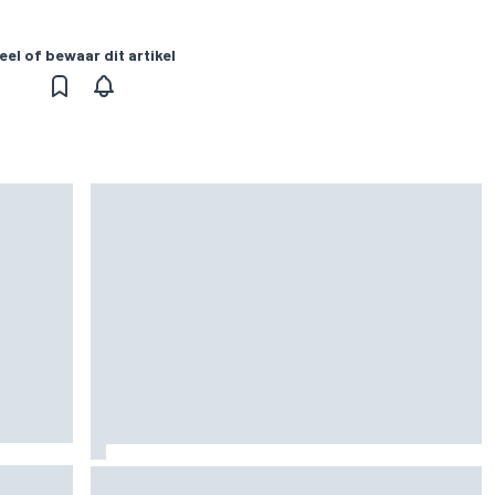
eel of bewaar dit artikel
 het
MotoGP Britse GP: teruggekeerde Marco