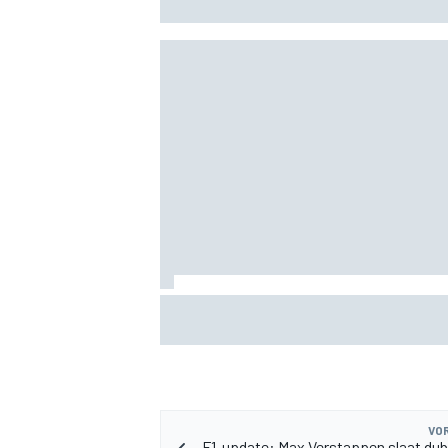
KTM mag afwijkend motoronderdeel ve
voor GP van Aragón
VOR
F1-update: Max Verstappen slaat dub