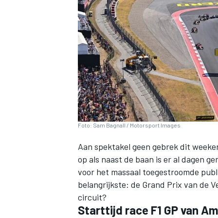
INDYCAR
Foto: Sam Bagnall / Motorsport Images
Aan spektakel geen gebrek dit weeken
op als naast de baan is er al dagen g
voor het massaal toegestroomde publi
belangrijkste: de Grand Prix van de 
WEC
DTM
circuit?
Starttijd race F1 GP van A