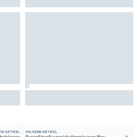
Bezzecchi snelste op vrijdag, Aprilia domineert
rvangen
MotoGP Grand Prix van Groot-Brittannië 2026:
tijden, uitzending en meer
IG ARTIKEL
VOLGEND ARTIKEL
belslag na
Russell heeft speciale theorie over Max