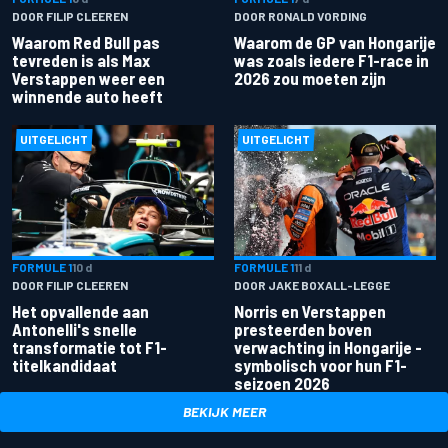
DOOR FILIP CLEEREN
DOOR RONALD VORDING
Waarom Red Bull pas
Waarom de GP van Hongarije
tevreden is als Max
was zoals iedere F1-race in
Verstappen weer een
2026 zou moeten zijn
winnende auto heeft
UITGELICHT
UITGELICHT
FORMULE 1
10 d
FORMULE 1
11 d
DOOR FILIP CLEEREN
DOOR JAKE BOXALL-LEGGE
Het opvallende aan
Norris en Verstappen
Antonelli's snelle
presteerden boven
transformatie tot F1-
verwachting in Hongarije -
titelkandidaat
symbolisch voor hun F1-
seizoen 2026
BEKIJK MEER