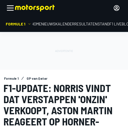
FORMULE 1
HOME
NIEUWS
KALENDER
RESULTATEN
STAND
F1 LIVEBL
Formule 1
GP van Qatar
F1-UPDATE: NORRIS VINDT
DAT VERSTAPPEN 'ONZIN'
VERKOOPT, ASTON MARTIN
REAGEERT OP HORNER-