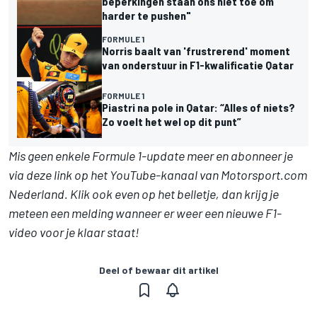
beperkingen staan ons niet toe om
harder te pushen"
FORMULE 1
Norris baalt van 'frustrerend' moment
van onderstuur in F1-kwalificatie Qatar
FORMULE 1
Piastri na pole in Qatar: “Alles of niets?
Zo voelt het wel op dit punt”
Mis geen enkele Formule 1-update meer en abonneer je
via deze link op het YouTube-kanaal van Motorsport.com
Nederland. Klik ook even op het belletje, dan krijg je
meteen een melding wanneer er weer een nieuwe F1-
video voor je klaar staat!
Deel of bewaar dit artikel