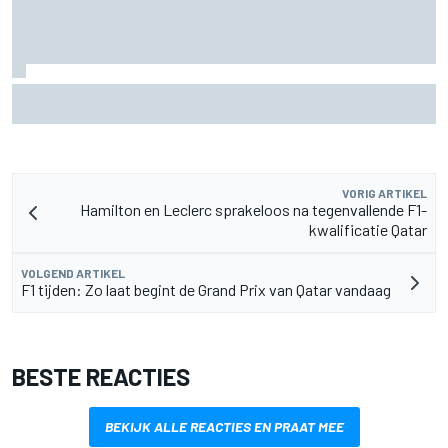
F2-talent Rafael Camara reageert op Haas F1-geruchten
voor 2027
VORIG ARTIKEL
Hamilton en Leclerc sprakeloos na tegenvallende F1-
kwalificatie Qatar
VOLGEND ARTIKEL
F1 tijden: Zo laat begint de Grand Prix van Qatar vandaag
BESTE REACTIES
BEKIJK ALLE REACTIES EN PRAAT MEE