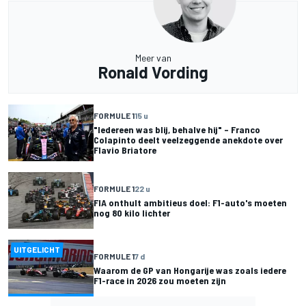
Meer van
Ronald Vording
FORMULE 1
15 u
"Iedereen was blij, behalve hij" – Franco
Colapinto deelt veelzeggende anekdote over
Flavio Briatore
FORMULE 1
22 u
FIA onthult ambitieus doel: F1-auto's moeten
nog 80 kilo lichter
UITGELICHT
FORMULE 1
7 d
Waarom de GP van Hongarije was zoals iedere
F1-race in 2026 zou moeten zijn