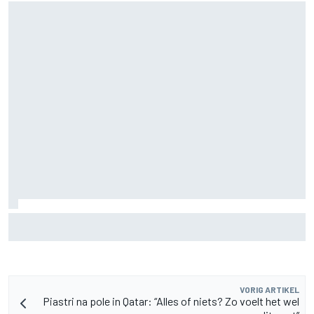
F2-talent Rafael Camara reageert op Haas F1-geruchten
voor 2027
VORIG ARTIKEL
Piastri na pole in Qatar: “Alles of niets? Zo voelt het wel