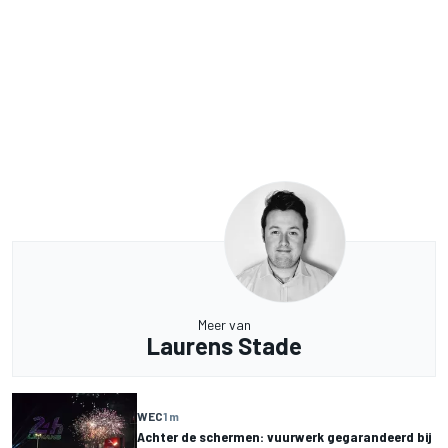
Meer van
Laurens Stade
WEC
1 m
Achter de schermen: vuurwerk gegarandeerd bij