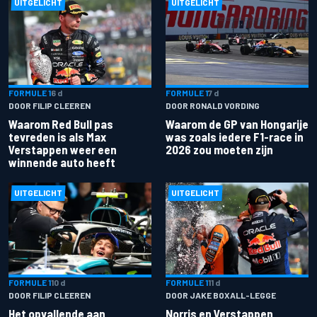
UITGELICHT
UITGELICHT
FORMULE 1
6 d
FORMULE 1
7 d
DOOR FILIP CLEEREN
DOOR RONALD VORDING
Waarom Red Bull pas
Waarom de GP van Hongarije
tevreden is als Max
was zoals iedere F1-race in
Verstappen weer een
2026 zou moeten zijn
winnende auto heeft
UITGELICHT
UITGELICHT
FORMULE 1
10 d
FORMULE 1
11 d
DOOR FILIP CLEEREN
DOOR JAKE BOXALL-LEGGE
Het opvallende aan
Norris en Verstappen