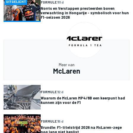
UITGELICHT
FORMULE 1
11 d
Norris en Verstappen presteerden boven
verwachting in Hongarije - symbolisch voor hun
F1-seizoen 2026
Meer van
McLaren
FORMULE 1
2 d
Waarom de McLaren MP4/8B een keerpunt had
kunnen zijn voor de F1
FORMULE 1
5 d
Brundle: F1-titelstrijd 2026 na McLaren-zege
nog lang niet beslist