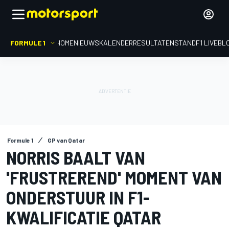
FORMULE 1
HOME
NIEUWS
KALENDER
RESULTATEN
STAND
F1 LIVEBL
Formule 1
GP van Qatar
NORRIS BAALT VAN
'FRUSTREREND' MOMENT VAN
ONDERSTUUR IN F1-
KWALIFICATIE QATAR