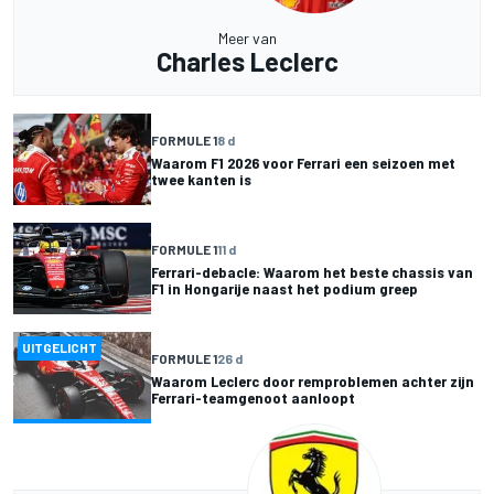
Meer van
Charles Leclerc
FORMULE 1
8 d
Waarom F1 2026 voor Ferrari een seizoen met
twee kanten is
FORMULE 1
11 d
Ferrari-debacle: Waarom het beste chassis van
F1 in Hongarije naast het podium greep
UITGELICHT
FORMULE 1
26 d
Waarom Leclerc door remproblemen achter zijn
Ferrari-teamgenoot aanloopt