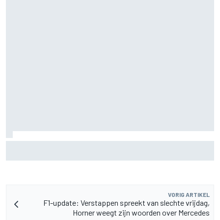
Clark, Senna, Antonelli – zo ontwikkelde het
leeftijdsrecord voor de grand chelem
VORIG ARTIKEL
F1-update: Verstappen spreekt van slechte vrijdag,
Horner weegt zijn woorden over Mercedes