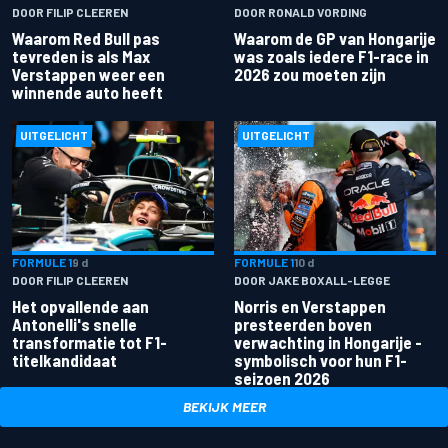
DOOR FILIP CLEEREN
DOOR RONALD VORDING
Waarom Red Bull pas
Waarom de GP van Hongarije
tevreden is als Max
was zoals iedere F1-race in
Verstappen weer een
2026 zou moeten zijn
winnende auto heeft
UITGELICHT
UITGELICHT
FORMULE 1
9 d
FORMULE 1
10 d
DOOR FILIP CLEEREN
DOOR JAKE BOXALL-LEGGE
Het opvallende aan
Norris en Verstappen
Antonelli's snelle
presteerden boven
transformatie tot F1-
verwachting in Hongarije -
titelkandidaat
symbolisch voor hun F1-
seizoen 2026
BEKIJK MEER