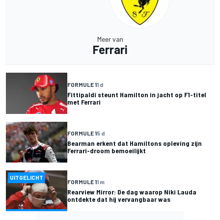
Meer van
Ferrari
FORMULE 1
1 d
Fittipaldi steunt Hamilton in jacht op F1-titel
met Ferrari
FORMULE 1
5 d
Bearman erkent dat Hamiltons opleving zijn
Ferrari-droom bemoeilijkt
UITGELICHT
FORMULE 1
1 m
Rearview Mirror: De dag waarop Niki Lauda
ontdekte dat hij vervangbaar was