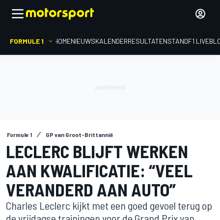
FORMULE 1
HOME
NIEUWS
KALENDER
RESULTATEN
STAND
F1 LIVEBL
Formule 1
GP van Groot-Brittannië
LECLERC BLIJFT WERKEN
AAN KWALIFICATIE: “VEEL
VERANDERD AAN AUTO”
Charles Leclerc kijkt met een goed gevoel terug op
de vrijdagse trainingen voor de Grand Prix van