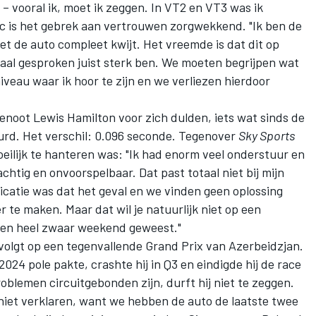
 vooral ik, moet ik zeggen. In VT2 en VT3 was ik
c is het gebrek aan vertrouwen zorgwekkend. "Ik ben de
t de auto compleet kwijt. Het vreemde is dat dit op
maal gesproken juist sterk ben. We moeten begrijpen wat
niveau waar ik hoor te zijn en we verliezen hierdoor
genoot
Lewis Hamilton
voor zich dulden, iets wat sinds de
urd. Het verschil: 0.096 seconde. Tegenover
Sky Sports
ilijk te hanteren was: "Ik had enorm veel onderstuur en
chtig en onvoorspelbaar. Dat past totaal niet bij mijn
ificatie was dat het geval en we vinden geen oplossing
te maken. Maar dat wil je natuurlijk niet op een
s een heel zwaar weekend geweest."
olgt op een tegenvallende Grand Prix van Azerbeidzjan.
2024 pole pakte, crashte hij in Q3 en eindigde hij de race
roblemen circuitgebonden zijn, durft hij niet te zeggen.
 niet verklaren, want we hebben de auto de laatste twee