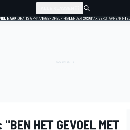
ALLE KLASSEN
NEL NAAR:
GRATIS GP-MANAGERSPEL
F1-KALENDER 2026
MAX VERSTAPPEN
F1-TE
: "BEN HET GEVOEL MET