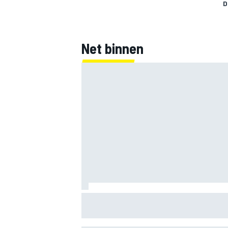
D
Net binnen
Marco Bezzecchi tempert verwachtinge
Britse GP: ‘Ik ben nog niet 100%’