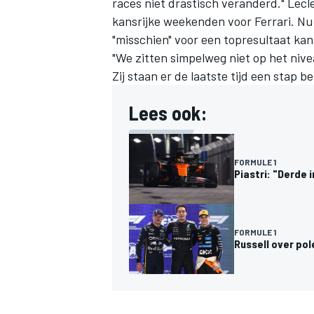
races niet drastisch veranderd." Lecl
kansrijke weekenden voor Ferrari. Nu 
"misschien" voor een topresultaat kan 
"We zitten simpelweg niet op het niv
Zij staan er de laatste tijd een stap be
Lees ook:
FORMULE 1
Piastri: "Derde 
FORMULE 1
Russell over pol