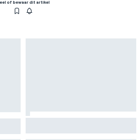
eel of bewaar dit artikel
Marc Marquez over titelkansen: “Nog een
n voor
MotoGP-titel verandert mijn leven niet”