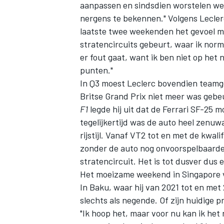
aanpassen en sindsdien worstelen we –
nergens te bekennen." Volgens Lecler
laatste twee weekenden het gevoel me
stratencircuits gebeurt, waar ik nor
er fout gaat, want ik ben niet op het 
punten."
In Q3 moest Leclerc bovendien team
Britse Grand Prix niet meer was gebe
F1
legde hij uit dat de
Ferrari
SF-25 moe
tegelijkertijd was de auto heel zenuwa
rijstijl. Vanaf VT2 tot en met de kwal
zonder de auto nog onvoorspelbaarder 
stratencircuit. Het is tot dusver du
Het moeizame weekend in Singapore v
In Baku, waar hij van 2021 tot en met 
slechts als negende. Of zijn huidige p
"Ik hoop het, maar voor nu kan ik het