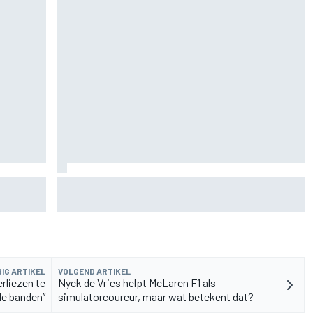
de fiets
Aston Martin onthult nieuwe limited-edition
Glenfiddich-whisky
IG ARTIKEL
VOLGEND ARTIKEL
rliezen te
Nyck de Vries helpt McLaren F1 als
de banden”
simulatorcoureur, maar wat betekent dat?