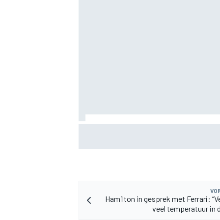
MEER RACEKLASSEN
Valtteri Bottas boekt offroadsucces op 
tijdens F1-zomerstop
VOR
Hamilton in gesprek met Ferrari: “Ve
veel temperatuur in 