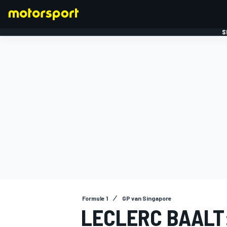
S
FORMULE 1
Formule 1
GP van Singapore
LECLERC BAALT