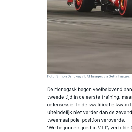
INDYCAR
Foto: Simon Galloway / LAT Images via Getty Images
De Monegask begon veelbelovend aan 
tweede tijd in de eerste training, m
oefensessie. In de kwalificatie kwam hi
uiteindelijk niet verder dan de zevend
WEC
DTM
tweemaal pole-position veroverde.
"We begonnen goed in VT1", vertelde