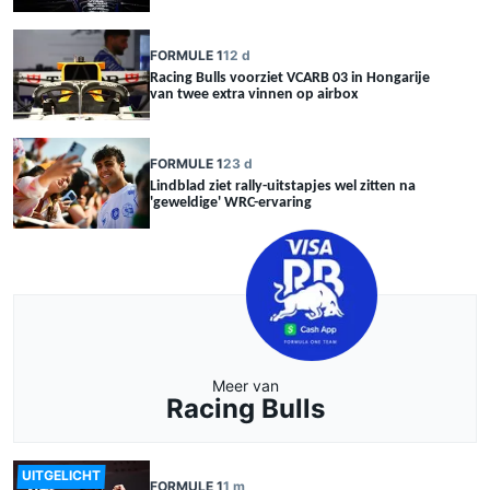
FORMULE 1
12 d
Racing Bulls voorziet VCARB 03 in Hongarije
van twee extra vinnen op airbox
FORMULE 1
23 d
Lindblad ziet rally-uitstapjes wel zitten na
'geweldige' WRC-ervaring
Meer van
Racing Bulls
UITGELICHT
FORMULE 1
1 m