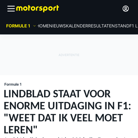
FORMULE 1
HOME
NIEUWS
KALENDER
RESULTATEN
STAND
F1 
Formule 1
LINDBLAD STAAT VOOR
ENORME UITDAGING IN F1:
"WEET DAT IK VEEL MOET
LEREN"