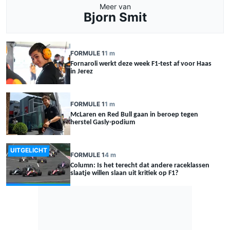
Meer van
Bjorn Smit
FORMULE 1
1 m
Fornaroli werkt deze week F1-test af voor Haas
in Jerez
FORMULE 1
1 m
McLaren en Red Bull gaan in beroep tegen
herstel Gasly-podium
UITGELICHT
FORMULE 1
4 m
Column: Is het terecht dat andere raceklassen
slaatje willen slaan uit kritiek op F1?