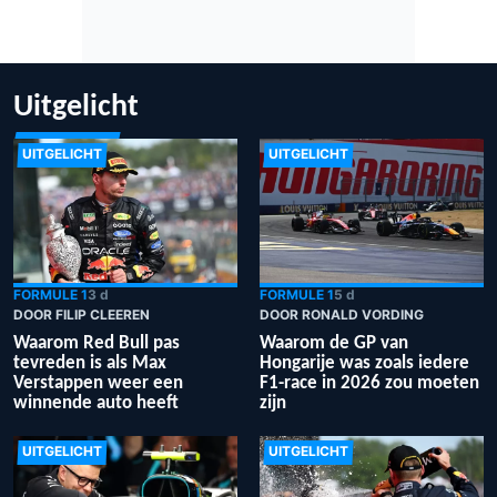
Uitgelicht
UITGELICHT
UITGELICHT
FORMULE 1
3 d
FORMULE 1
5 d
DOOR FILIP CLEEREN
DOOR RONALD VORDING
Waarom Red Bull pas
Waarom de GP van
tevreden is als Max
Hongarije was zoals iedere
Verstappen weer een
F1-race in 2026 zou moeten
winnende auto heeft
zijn
UITGELICHT
UITGELICHT