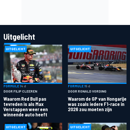
Uitgelicht
UITGELICHT
UITGELICHT
FORMULE 1
4 d
FORMULE 1
5 d
DOOR FILIP CLEEREN
DOOR RONALD VORDING
Waarom Red Bull pas
Waarom de GP van Hongarije
tevreden is als Max
was zoals iedere F1-race in
Verstappen weer een
2026 zou moeten zijn
winnende auto heeft
UITGELICHT
UITGELICHT