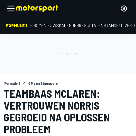
FORMULE 1
HOME
NIEUWS
KALENDER
RESULTATEN
STAND
F1 LIVEBL
Formule 1
GP van Singapore
TEAMBAAS MCLAREN:
VERTROUWEN NORRIS
GEGROEID NA OPLOSSEN
PROBLEEM