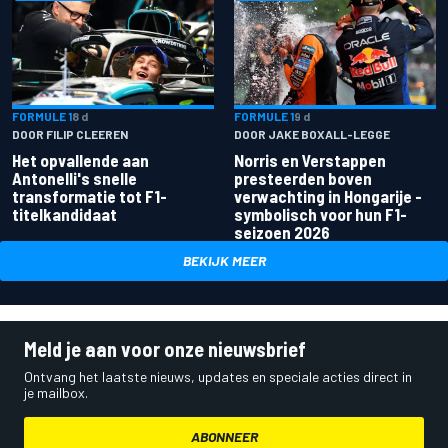
FORMULE 1
8 d
FORMULE 1
9 d
DOOR FILIP CLEEREN
DOOR JAKE BOXALL-LEGGE
Het opvallende aan
Norris en Verstappen
Antonelli's snelle
presteerden boven
transformatie tot F1-
verwachting in Hongarije -
titelkandidaat
symbolisch voor hun F1-
seizoen 2026
BEKIJK MEER
Meld je aan voor onze nieuwsbrief
Ontvang het laatste nieuws, updates en speciale acties direct in
je mailbox.
ABONNEER