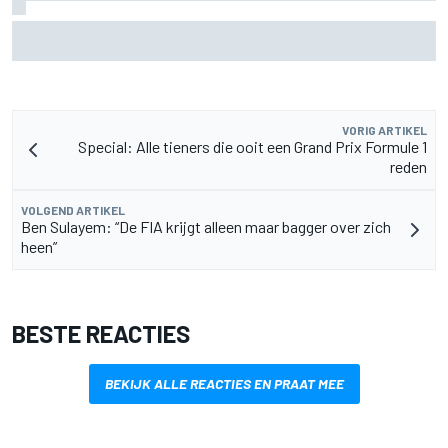
Marc Marquez over titelkansen: “Nog een MotoGP-titel
verandert mijn leven niet”
VORIG ARTIKEL
Special: Alle tieners die ooit een Grand Prix Formule 1
reden
VOLGEND ARTIKEL
Ben Sulayem: “De FIA krijgt alleen maar bagger over zich
heen”
BESTE REACTIES
BEKIJK ALLE REACTIES EN PRAAT MEE