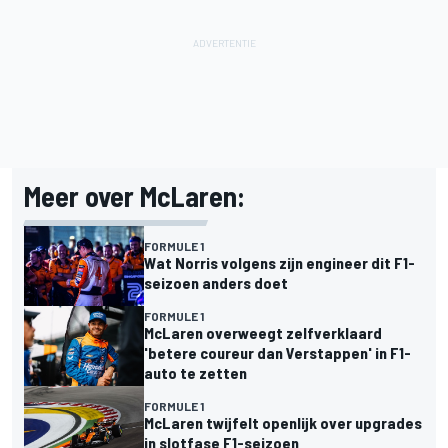
Meer over McLaren:
FORMULE 1
Wat Norris volgens zijn engineer dit F1-
seizoen anders doet
FORMULE 1
McLaren overweegt zelfverklaard
'betere coureur dan Verstappen' in F1-
auto te zetten
FORMULE 1
McLaren twijfelt openlijk over upgrades
in slotfase F1-seizoen