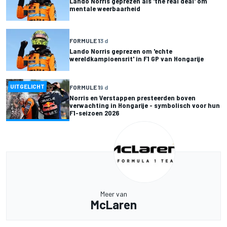
Lando Norris geprezen als 'the real deal' om
mentale weerbaarheid
FORMULE 1
3 d
Lando Norris geprezen om 'echte
wereldkampioensrit' in F1 GP van Hongarije
UITGELICHT
FORMULE 1
9 d
Norris en Verstappen presteerden boven
verwachting in Hongarije - symbolisch voor hun
F1-seizoen 2026
Meer van
McLaren