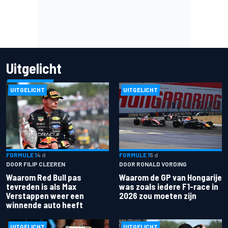
Uitgelicht
UITGELICHT
UITGELICHT
FORMULE 1
4 d
FORMULE 1
5 d
DOOR FILIP CLEEREN
DOOR RONALD VORDING
Waarom Red Bull pas
Waarom de GP van Hongarije
tevreden is als Max
was zoals iedere F1-race in
Verstappen weer een
2026 zou moeten zijn
winnende auto heeft
UITGELICHT
UITGELICHT