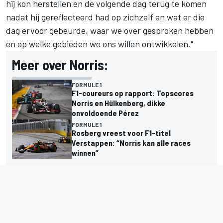
hij kon herstellen en de volgende dag terug te komen
nadat hij gereflecteerd had op zichzelf en wat er die
dag ervoor gebeurde, waar we over gesproken hebben
en op welke gebieden we ons willen ontwikkelen."
Meer over Norris:
FORMULE 1
F1-coureurs op rapport: Topscores
Norris en Hülkenberg, dikke
onvoldoende Pérez
FORMULE 1
Rosberg vreest voor F1-titel
Verstappen: “Norris kan alle races
winnen”