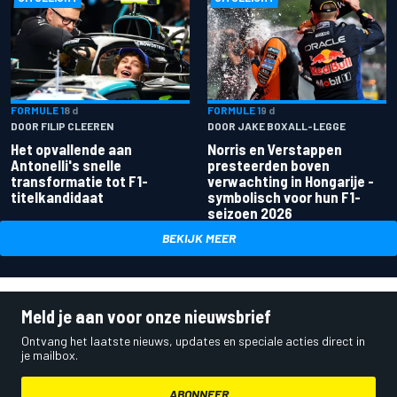
FORMULE 1
8 d
FORMULE 1
9 d
DOOR FILIP CLEEREN
DOOR JAKE BOXALL-LEGGE
Het opvallende aan
Norris en Verstappen
Antonelli's snelle
presteerden boven
transformatie tot F1-
verwachting in Hongarije -
titelkandidaat
symbolisch voor hun F1-
seizoen 2026
BEKIJK MEER
Meld je aan voor onze nieuwsbrief
Ontvang het laatste nieuws, updates en speciale acties direct in
je mailbox.
ABONNEER