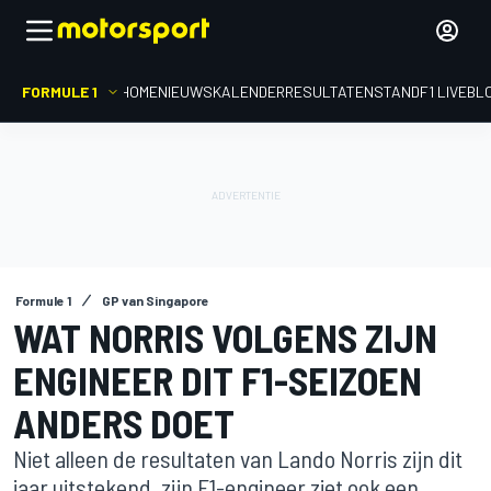
FORMULE 1
HOME
NIEUWS
KALENDER
RESULTATEN
STAND
F1 LIVEBL
Formule 1
GP van Singapore
WAT NORRIS VOLGENS ZIJN
ENGINEER DIT F1-SEIZOEN
ANDERS DOET
Niet alleen de resultaten van Lando Norris zijn dit
jaar uitstekend, zijn F1-engineer ziet ook een