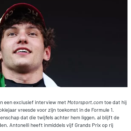
n een exclusief interview met
Motorsport.com
toe dat hij
ookiejaar vreesde voor zijn toekomst in de Formule 1.
nschap dat die twijfels achter hem liggen, al blijft de
. Antonelli heeft inmiddels vijf Grands Prix op rij