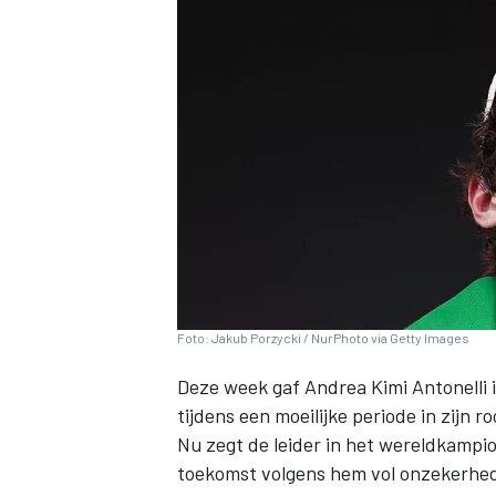
INDYCAR
Foto: Jakub Porzycki / NurPhoto via Getty Images
Deze week gaf
Andrea Kimi Antonelli
i
tijdens een moeilijke periode in zijn r
WEC
DTM
Nu zegt de leider in het wereldkampioe
toekomst volgens hem vol onzekerheden