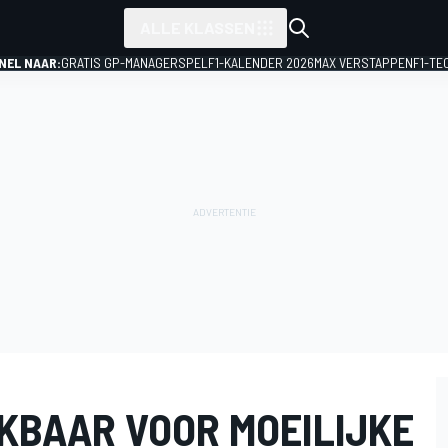
ALLE KLASSEN
NEL NAAR:
GRATIS GP-MANAGERSPEL
F1-KALENDER 2026
MAX VERSTAPPEN
F1-TE
KBAAR VOOR MOEILIJKE