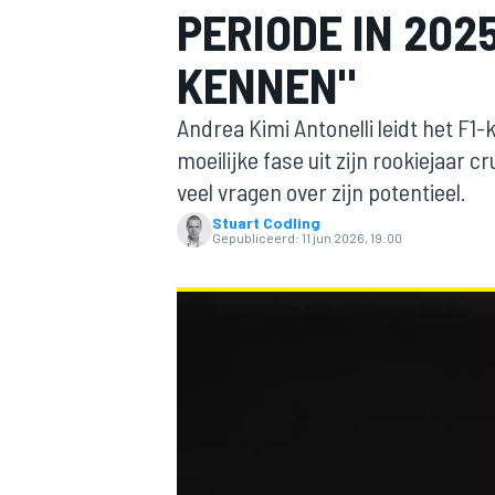
PERIODE IN 202
KENNEN"
Andrea Kimi Antonelli leidt het F
moeilijke fase uit zijn rookiejaar c
veel vragen over zijn potentieel.
Stuart Codling
MOTOGP
Gepubliceerd:
11 jun 2026, 19:00