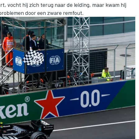
t, vocht hij zich terug naar de leiding, maar kwam hij
e problemen door een zware remfout.