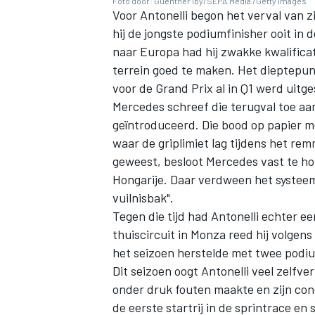
Foto door: Guenther Iby/SEPA.Media /Getty Images
Voor Antonelli begon het verval van z
hij de jongste podiumfinisher ooit i
naar Europa had hij zwakke kwalificat
terrein goed te maken. Het dieptepunt
voor de Grand Prix al in Q1 werd uitg
Mercedes schreef die terugval toe a
geïntroduceerd. Die bood op papier me
waar de griplimiet lag tijdens het re
geweest, besloot Mercedes vast te ho
Hongarije. Daar verdween het systeem 
vuilnisbak".
Tegen die tijd had Antonelli echter ee
thuiscircuit in Monza reed hij volgens 
het seizoen herstelde met twee podi
Dit seizoen oogt Antonelli veel zelfv
onder druk fouten maakte en zijn conce
de eerste startrij in de sprintrace en