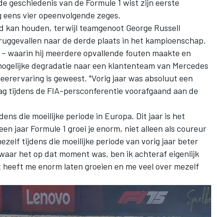
e geschiedenis van de Formule 1 wist zijn eerste
g eens vier opeenvolgende zeges.
and kan houden, terwijl teamgenoot
George Russell
teruggevallen naar de derde plaats in het kampioenschap.
n – waarin hij meerdere opvallende fouten maakte en
ogelijke degradatie naar een klantenteam van
Mercedes
 leerervaring is geweest. "Vorig jaar was absoluut een
dag tijdens de FIA-persconferentie voorafgaand aan de
jdens die moeilijke periode in Europa. Dit jaar is het
een jaar Formule 1 groei je enorm, niet alleen als coureur
ezelf tijdens die moeilijke periode van vorig jaar beter
aar het op dat moment was, ben ik achteraf eigenlijk
t heeft me enorm laten groeien en me veel over mezelf