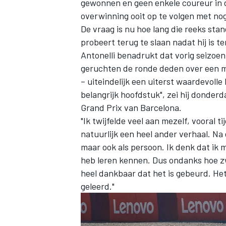
gewonnen en geen enkele coureur in d
overwinning ooit op te volgen met no
De vraag is nu hoe lang die reeks st
probeert terug te slaan nadat hij is 
Antonelli benadrukt dat vorig seizoe
geruchten de ronde deden over een m
– uiteindelijk een uiterst waardevolle
belangrijk hoofdstuk", zei hij donder
Grand Prix van Barcelona.
"Ik twijfelde veel aan mezelf, vooral ti
natuurlijk een heel ander verhaal. Na 
maar ook als persoon. Ik denk dat ik m
heb leren kennen. Dus ondanks hoe zw
heel dankbaar dat het is gebeurd. He
geleerd."