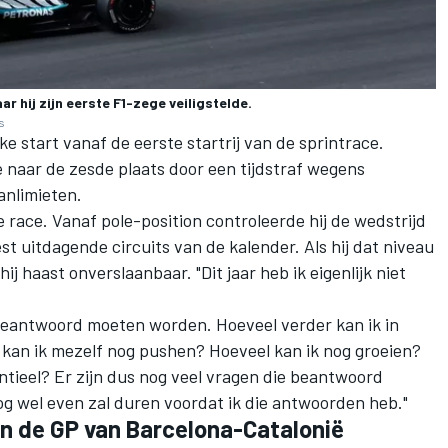
ar hij zijn eerste F1-zege veiligstelde.
s
 start vanaf de eerste startrij van de sprintrace.
rde naar de zesde plaats door een tijdstraf wegens
anlimieten.
e race. Vanaf pole-position controleerde hij de wedstrijd
st uitdagende circuits van de kalender. Als hij dat niveau
hij haast onverslaanbaar. "Dit jaar heb ik eigenlijk niet
j beantwoord moeten worden. Hoeveel verder kan ik in
 kan ik mezelf nog pushen? Hoeveel kan ik nog groeien?
entieel? Er zijn dus nog veel vragen die beantwoord
g wel even zal duren voordat ik die antwoorden heb."
an de GP van Barcelona-Catalonië