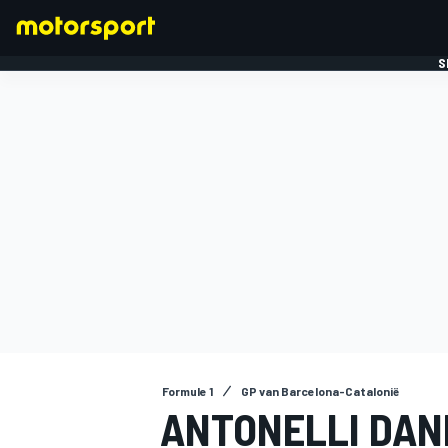
S
FORMULE 1
Formule 1
GP van Barcelona-Catalonië
ANTONELLI DAN