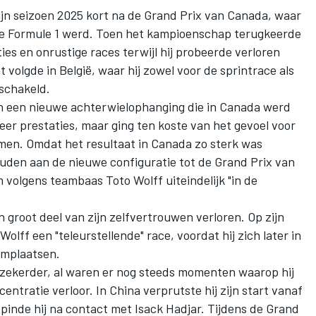
ijn seizoen 2025 kort na de Grand Prix van Canada, waar
n de Formule 1 werd. Toen het kampioenschap terugkeerde
ies en onrustige races terwijl hij probeerde verloren
 volgde in België, waar hij zowel voor de sprintrace als
eschakeld.
an een nieuwe achterwielophanging die in Canada werd
er prestaties, maar ging ten koste van het gevoel voor
mmen. Omdat het resultaat in Canada zo sterk was
uden aan de nieuwe configuratie tot de Grand Prix van
volgens teambaas Toto Wolff uiteindelijk "in de
n groot deel van zijn zelfvertrouwen verloren. Op zijn
Wolff een "teleurstellende" race, voordat hij zich later in
umplaatsen.
erzekerder, al waren er nog steeds momenten waarop hij
ntratie verloor. In China verprutste hij zijn start vanaf
 spinde hij na contact met
Isack Hadjar
. Tijdens de Grand